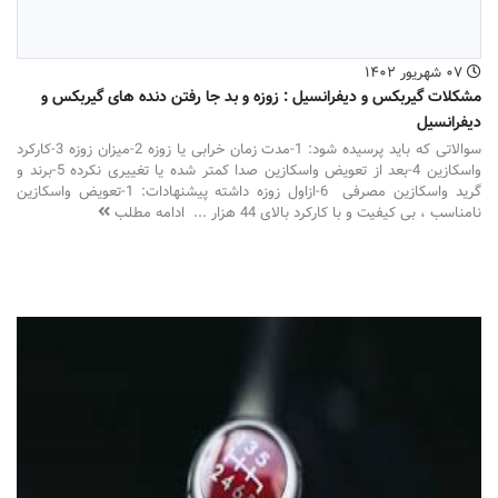
۰۷ شهریور ۱۴۰۲
مشکلات گیربکس و دیفرانسیل : زوزه و بد جا رفتن دنده های گیربکس و
دیفرانسیل
سوالاتی که باید پرسیده شود: 1-مدت زمان خرابی یا زوزه 2-میزان زوزه 3-کارکرد
واسکازین 4-بعد از تعویض واسکازین صدا کمتر شده یا تغییری نکرده 5-برند و
گرید واسکازین مصرفی 6-ازاول زوزه داشته پیشنهادات: 1-تعویض واسکازین
نامناسب ، بی کیفیت و با کارکرد بالای 44 هزار ...
ادامه مطلب