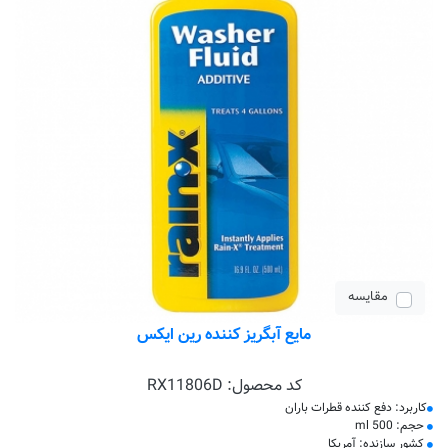
مقایسه
مایع آبگریز کننده رین ایکس
کد محصول:
RX11806D
کاربرد: دفع کننده قطرات باران
حجم: 500 ml
کشور سازنده: آمریکا