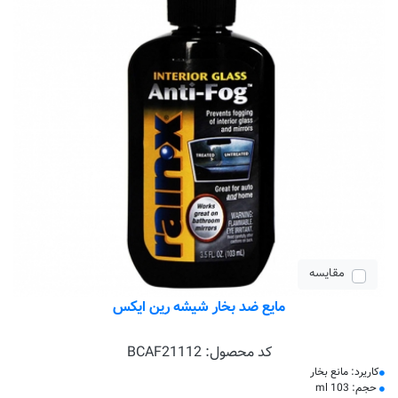
مقایسه
مایع ضد بخار شیشه رین ایکس
کد محصول:
BCAF21112
کاریرد: مانع بخار
حجم: 103 ml