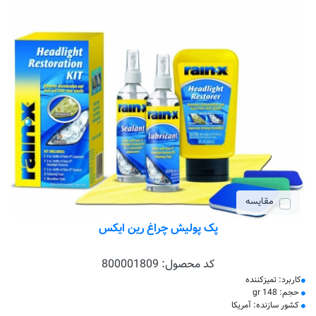
مقایسه
پک پولیش چراغ رین ایکس
کد محصول:
800001809
کاربرد: تمیزکننده
حجم: 148 gr
کشور سازنده: آمریکا