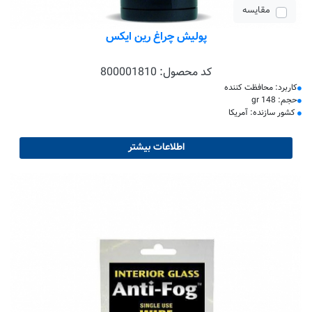
مقایسه
پولیش چراغ رین ایکس
کد محصول:
800001810
کاربرد: محافظت کننده
حجم: 148 gr
کشور سازنده: آمریکا
اطلاعات بیشتر