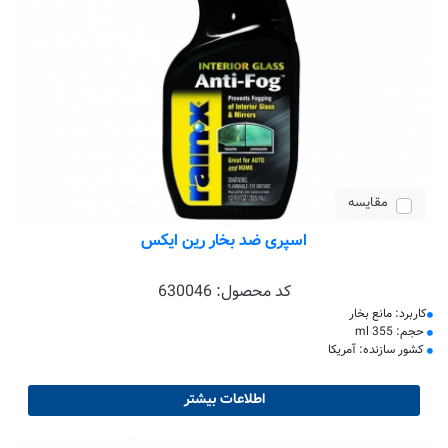
مقایسه
اسپری ضد بخار رین ایکس
کد محصول:
630046
کاربرد: مانع بخار
حجم: 355 ml
کشور سازنده: آمریکا
اطلاعات بیشتر