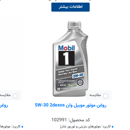
اطلاعات بیشتر
مقایسه
مقایسه
روغن موتور موبیل وان 5W-30 2dexos
روغن 
کد محصول:
102991
کاربرد: موتورهای بنزینی و توربور شارژ
کاربرد: موتورها