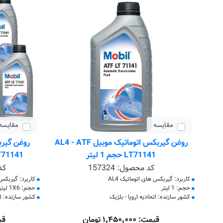
مقایسه
مقایسه
روغن گیربکس اتوماتیک موبیل AL4 - ATF
LT71141 حجم 1 لیتر
LT71141 حجم 1 لیتر بست
کد محصول:
157324
کد
کاربرد: گیربکس های اتوماتیک AL4
کاربرد: گیربکس ه
حجم: 1 لیتر
حجم: 1X6 لیتر
کشور سازنده: اتحادیه اروپا - بلژیک
کشور سازنده: اتح
قیمت: ۱٬۴۵۰٬۰۰۰ تومان
قیمت: 