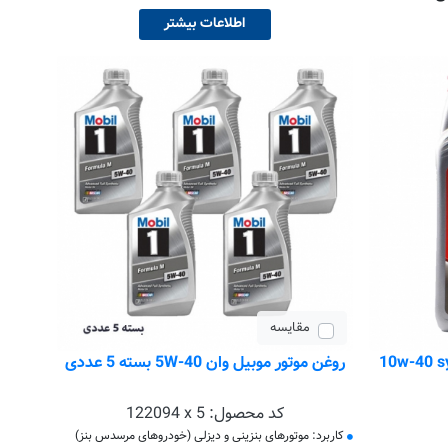
اطلاعات بیشتر
مقایسه
سوپر 10w-40 synthetic
روغن موتور موبیل وان 5W-40 بسته 5 عددی
کد محصول:
122094 x 5
کاربرد: موتورهای بنزینی و دیزلی (خودروهای مرسدس بنز)