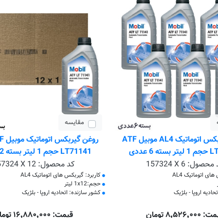
مقایسه
روغن گیربکس اتوماتیک AL4 موبیل ATF
روغن
ه 6 عددی
LT71141 حجم 1 لیتر بسته 12 عددی
 محصول:
157324 X 6
کد محصول:
57324 X 12
ای اتوماتیک AL4
کاربرد: گیربکس های اتوماتیک AL4
حجم:1x12 لیتر
ادیه اروپا - بلژیک
کشور سازنده: اتحادیه اروپا - بلژیک
۸٬۵۲۶٬۰۰۰ تومان
قیمت: ۱۶٬۸۸۰٬۰۰۰ تومان