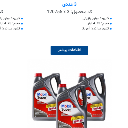
3 عددی
کد محصول:
120755 x 3
کد
کاربرد: موتور بنزینی
کاربرد: موتور بن
حجم: 4.73 لیتر
حجم: 4.73 لیتر
کشور سازنده: آمریکا
کشور سازنده: آم
اطلاعات بیشتر