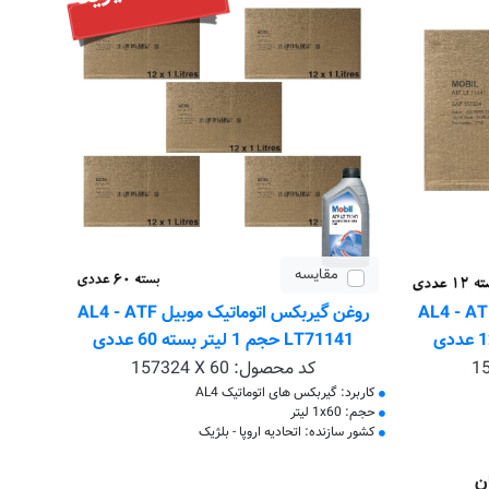
مقایسه
 گیربکس اتوماتیک موبیل AL4 - ATF
روغن گیربکس اتوماتیک موبیل AL4 - ATF
LT71141 حجم 1 لیتر بسته 60 عددی
1
کد محصول:
157324 X 60
کاربرد: گیربکس های اتوماتیک AL4
حجم: 1x60 لیتر
کشور سازنده: اتحادیه اروپا - بلژیک