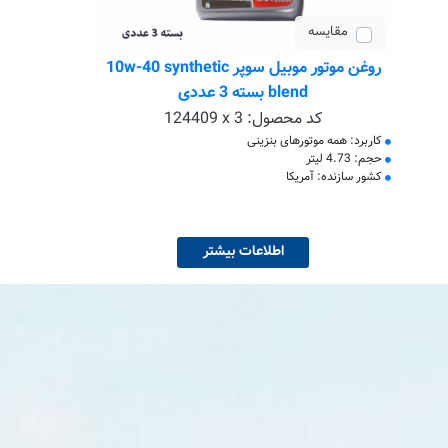
مقایسه
روغن موتور موبیل سوپر 10w-40 synthetic
blend بسته 3 عددی
کد محصول:
124409 x 3
کاربرد: همه موتورهای بنزینی
حجم: 4.73 لیتر
کشور سازنده: آمریکا
اطلاعات بیشتر