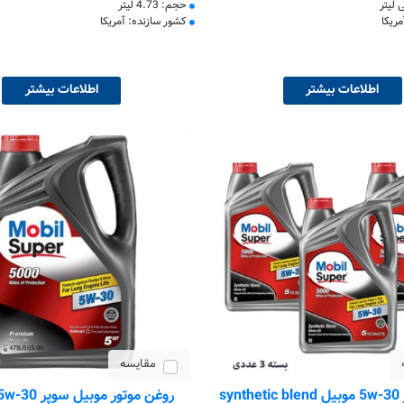
حجم: 4.73 لیتر
ریکا
کشور سازنده: آمریکا
اطلاعات بیشتر
اطلاعات بیشتر
مقایسه
روغن موتور 5w-30 موبیل synthetic blend
روغن موتور موبیل سوپر 5w-30 پریمیوم