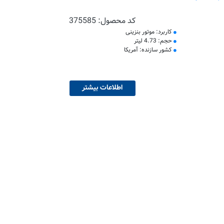
کد محصول:
375585
کاربرد: موتور بنزینی
حجم: 4.73 لیتر
کشور سازنده: آمریکا
اطلاعات بیشتر