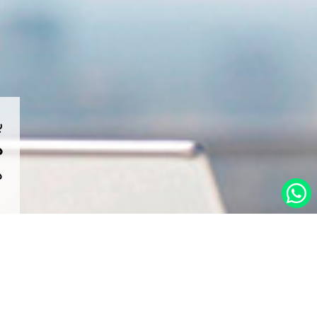
ب
هم
د