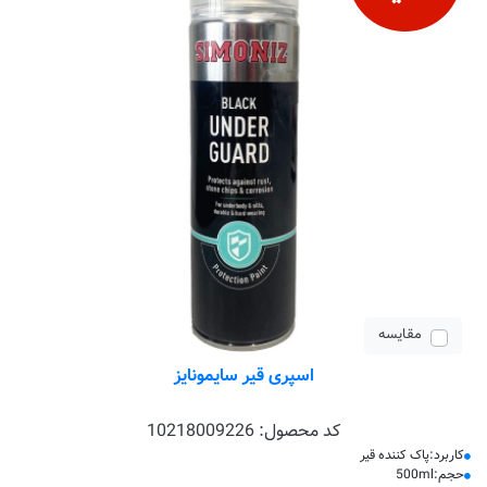
مقایسه
اسپری قیر سایمونایز
کد محصول:
10218009226
کاربرد:پاک کننده قیر
حجم:500ml