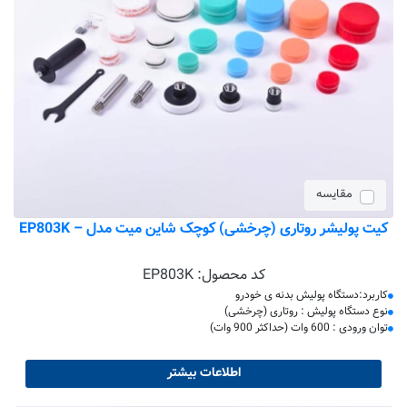
مقایسه
کیت پولیشر روتاری (چرخشی) کوچک شاین میت مدل – EP803K
کد محصول:
EP803K
کاربرد:دستگاه پولیش بدنه ی خودرو
نوع دستگاه پولیش : روتاری (چرخشی)
توان ورودی : 600 وات (حداکثر 900 وات)
اطلاعات بیشتر