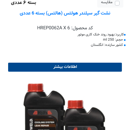
مقایسه
نشت گیر سیلندر هولتس (هالتس) بسته 6 عددی
کد محصول:
HREP0062A X 6
کاربرد:بهبود روند خنک کاری موتور
حجم: 250 ml
کشور سازنده: انگلستان
اطلاعات بیشتر