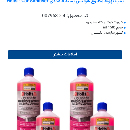
بمب تهویه مطبوع هولتس بسته 4 عددی Holts - Car Sanitiser
کد محصول:
007963 × 4
کاربرد: خوشبو کننده خودرو
حجم :150 ml
کشور سازنده: انگلستان
اطلاعات بیشتر