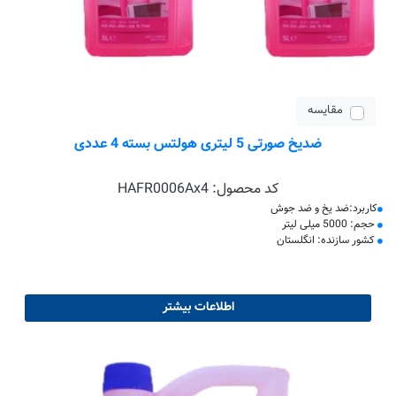
مقایسه
ضدیخ صورتی 5 لیتری هولتس بسته 4 عددی
کد محصول:
HAFR0006Ax4
کاربرد:ضد یخ و ضد جوش
حجم: 5000 میلی لیتر
کشور سازنده: انگلستان
اطلاعات بیشتر