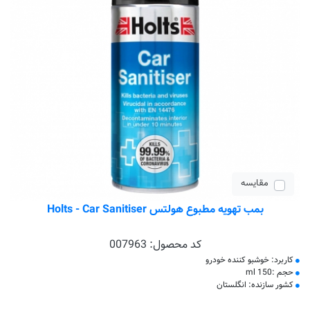
مقایسه
بمب تهویه مطبوع هولتس Holts - Car Sanitiser
کد محصول:
007963
کاربرد: خوشبو کننده خودرو
حجم :150 ml
کشور سازنده: انگلستان