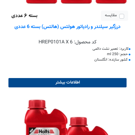
مقایسه
درزگیر سیلندر و رادیاتور هولتس (هالتس) بسته 6 عددی
کد محصول:
HREP0101A X 6
کاربرد: تعمیر نشت دائمی
حجم: 250 ml
کشور سازنده: انگلستان
اطلاعات بیشتر