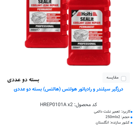
مقایسه
درزگیر سیلندر و رادیاتور هولتس (هالتس) بسته دو عددی
کد محصول:
HREP0101A x2
کاربرد: تعمیر نشت دائمی
حجم: 250mlx2
کشور سازنده: انگلستان