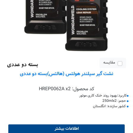
مقایسه
نشت گیر سیلندر هولتس (هالتس)بسته دو عددی
کد محصول:
HREP0062A x2
کاربرد:بهبود روند خنک کاری موتور
حجم: 250mlx2
کشور سازنده: انگلستان
اطلاعات بیشتر