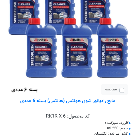
مقایسه
مایع رادیاتور شوی هولتس (هالتس) بسته 6 عددی
کد محصول:
RK1R X 6
کاربرد: تمیزکننده
حجم: 250 ml
کشور سازنده: انگلستان