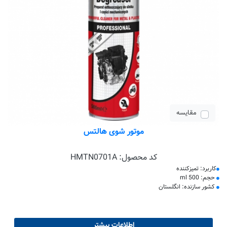
مقایسه
موتور شوی هالتس
کد محصول:
HMTN0701A
کاربرد: تمیزکننده
حجم: 500 ml
کشور سازنده: انگلستان
اطلاعات بیشتر