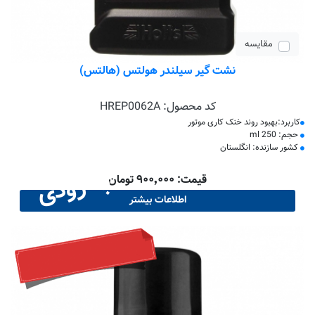
مقایسه
نشت گیر سیلندر هولتس (هالتس)
کد محصول:
HREP0062A
کاربرد:بهبود روند خنک کاری موتور
حجم: 250 ml
کشور سازنده: انگلستان
به زودی
قیمت: ۹۰۰٬۰۰۰ تومان
اطلاعات بیشتر