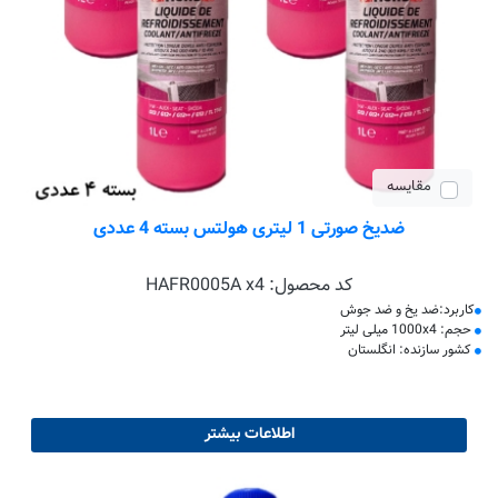
مقایسه
ضدیخ صورتی 1 لیتری هولتس بسته 4 عددی
کد محصول:
HAFR0005A x4
کاربرد:ضد یخ و ضد جوش
حجم: 1000x4 میلی لیتر
کشور سازنده: انگلستان
اطلاعات بیشتر