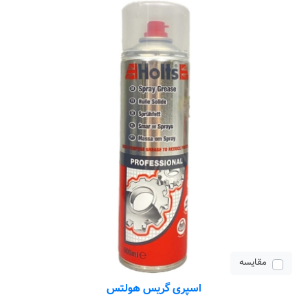
مقایسه
اسپری گریس هولتس