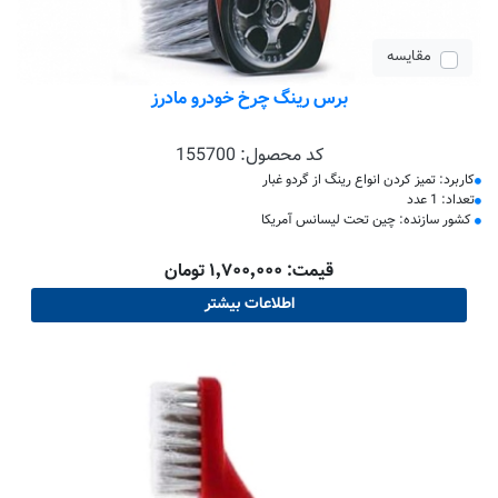
مقایسه
برس رینگ چرخ خودرو مادرز
کد محصول:
155700
کاربرد: تمیز کردن انواع رینگ از گردو غبار
تعداد: 1 عدد
کشور سازنده: چین تحت لیسانس آمریکا
قیمت: ۱٬۷۰۰٬۰۰۰ تومان
اطلاعات بیشتر