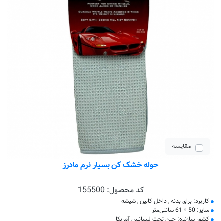
مقایسه
حوله خشک کن بسیار نرم مادرز
کد محصول:
155500
کاربرد: برای بدنه , داخل کابین , شیشه
سایز: 50 × 61 سانتی‌متر
کشور سازنده: چین تحت لیسانس آمریکا