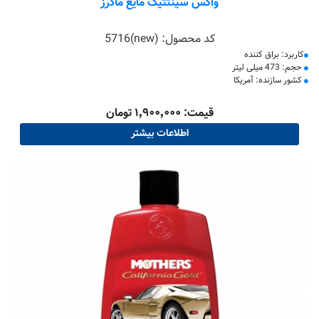
واکس سینتتیک مایع مادرز
کد محصول:
5716(new)
کاربرد: براق کننده
حجم: 473 میلی لیتر
کشور سازنده: آمریکا
قیمت: ۱٬۹۰۰٬۰۰۰ تومان
اطلاعات بیشتر