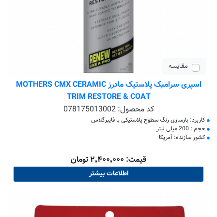
مقایسه
اسپری سرامیک پلاستیک مادرز MOTHERS CMX CERAMIC
TRIM RESTORE & COAT
کد محصول:
078175013002
کاربرد: بازسازی رنگ سطوح پلاستیکی یا فایبرگلاس
حجم : 200 میلی لیتر
کشور سازنده: آمریکا
قیمت: ۲٬۴۰۰٬۰۰۰ تومان
اطلاعات بیشتر