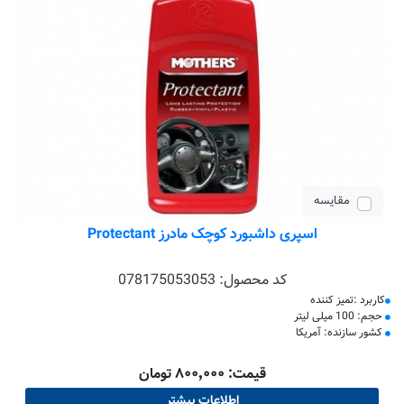
مقایسه
اسپری داشبورد کوچک مادرز Protectant
کد محصول:
078175053053
کاربرد :تمیز کننده
حجم: 100 میلی لیتر
کشور سازنده: آمریکا
قیمت: ۸۰۰٬۰۰۰ تومان
اطلاعات بیشتر