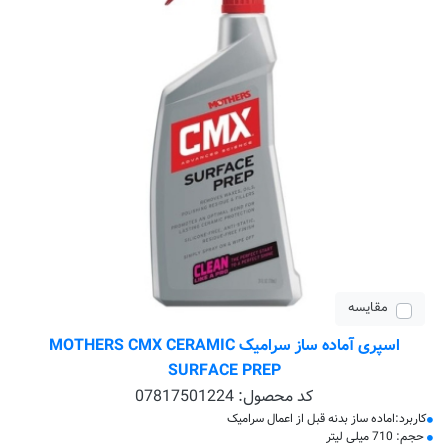
مقایسه
اسپری آماده ساز سرامیک MOTHERS CMX CERAMIC
SURFACE PREP
کد محصول:
07817501224
کاربرد:اماده ساز بدنه قبل از اعمال سرامیک
حجم: 710 میلی لیتر