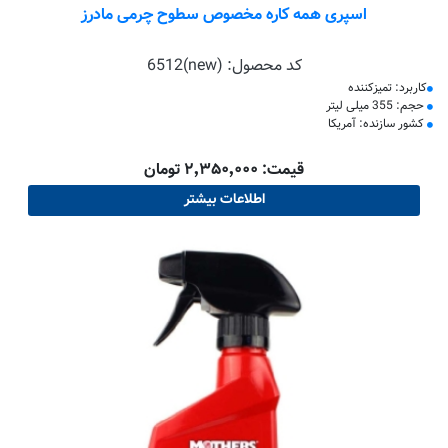
اسپری همه کاره مخصوص سطوح چرمی مادرز
کد محصول:
6512(new)
کاربرد: تمیزکننده
حجم: 355 میلی لیتر
کشور سازنده: آمریکا
قیمت: ۲٬۳۵۰٬۰۰۰ تومان
اطلاعات بیشتر