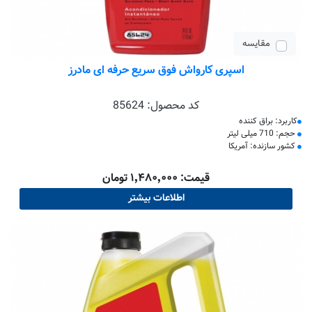
مقایسه
اسپری کارواش فوق سریع حرفه ای مادرز
کد محصول:
85624
کاربرد: براق کننده
حجم: 710 میلی لیتر
کشور سازنده: آمریکا
قیمت: ۱٬۴۸۰٬۰۰۰ تومان
اطلاعات بیشتر