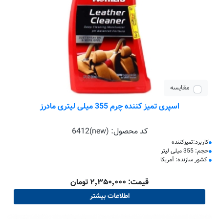
مقایسه
اسپری تمیز کننده چرم 355 میلی لیتری مادرز
کد محصول:
6412(new)
کاربرد:تمیزکننده
حجم: 355 میلی لیتر
کشور سازنده: آمریکا
قیمت: ۲٬۳۵۰٬۰۰۰ تومان
اطلاعات بیشتر