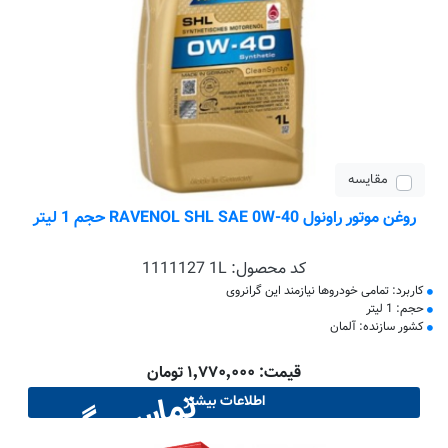
مقایسه
روغن موتور راونول RAVENOL SHL SAE 0W-40 حجم 1 لیتر
کد محصول:
1111127 1L
کاربرد: تمامی خودروها نیازمند این گرانروی
حجم: 1 لیتر
کشور سازنده: آلمان
قیمت: ۱٬۷۷۰٬۰۰۰ تومان
تماس بگیرید
اطلاعات بیشتر