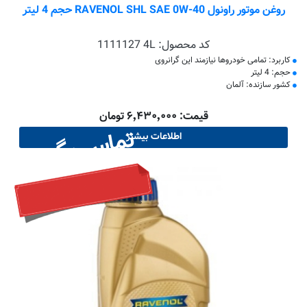
روغن موتور راونول RAVENOL SHL SAE 0W-40 حجم 4 لیتر
کد محصول:
1111127 4L
کاربرد: تمامی خودروها نیازمند این گرانروی
حجم: 4 لیتر
کشور سازنده: آلمان
قیمت: ۶٬۴۳۰٬۰۰۰ تومان
تماس بگیرید
اطلاعات بیشتر