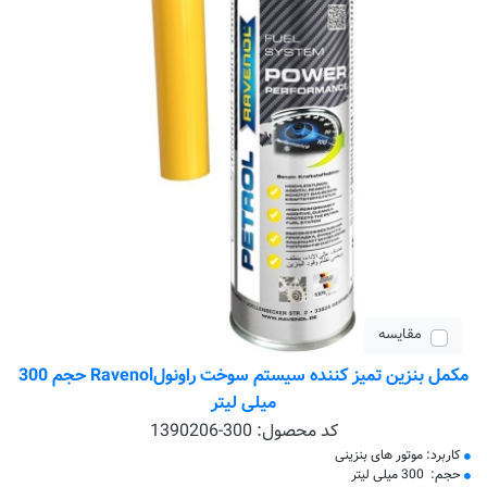
مقایسه
مکمل بنزین تمیز کننده سیستم سوخت راونولRavenol حجم 300
میلی لیتر
کد محصول:
1390206-300
کاربرد: موتور های بنزینی
حجم: 300 میلی لیتر