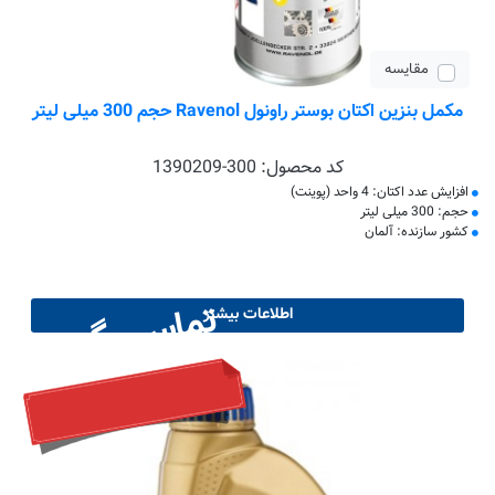
مقایسه
مکمل بنزین اکتان بوستر راونول Ravenol حجم 300 میلی لیتر
کد محصول:
1390209-300
افزایش عدد اکتان: 4 واحد (پوینت)
حجم: 300 میلی لیتر
کشور سازنده: آلمان
تماس بگیرید
اطلاعات بیشتر