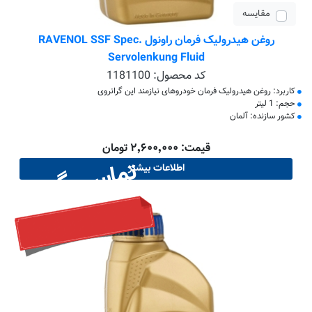
مقایسه
روغن هیدرولیک فرمان راونول RAVENOL SSF Spec.
Servolenkung Fluid
کد محصول:
1181100
کاربرد: روغن هیدرولیک فرمان خودروهای نیازمند این گرانروی
حجم: 1 لیتر
کشور سازنده: آلمان
قیمت: ۲٬۶۰۰٬۰۰۰ تومان
تماس بگیرید
اطلاعات بیشتر