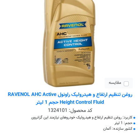
مقایسه
روغن تنظیم ارتفاع و هیدرولیک راونول RAVENOL AHC Active
Height Control Fluid حجم 1 لیتر
کد محصول:
1324101
کاربرد: روغن تنظیم ارتفاع و هیدرولیک خودروهای نیازمند این گرانروی
حجم: 1 لیتر
کشور سازنده: آلمان