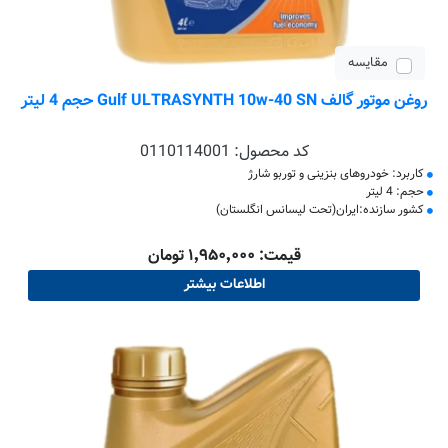
مقایسه
روغن موتور گالف Gulf ULTRASYNTH 10w-40 SN حجم 4 لیتر
کد محصول:
0110114001
کاربرد: خودروهای بنزینی و توربو شارژ
حجم: 4 لیتر
کشور سازنده:ایران(تحت لیسانس انگلستان)
قیمت: ۱٬۹۵۰٬۰۰۰ تومان
اطلاعات بیشتر