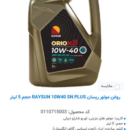
مقایسه
روغن موتور ریسان RAYSUN 10W40 SN PLUS حجم 5 لیتر
کد محصول:
0110715003
کاربرد: موتور های بنزینی، توربو شارژو دیزلی
حجم: 5 لیتر
کشور سازنده: ایران (تحت لیسانس گالف انگلستان)