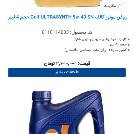
مقایسه
روغن موتور گالف Gulf ULTRASYNTH 5w-40 SN حجم 4 لیتر
کد محصول:
0110114003
کاربرد: خودروهای بنزینی و توربو شارژ
حجم: 4 لیتر
کشور سازنده:ایران(تحت لیسانس انگلستان)
قیمت: ۲٬۶۰۰٬۰۰۰ تومان
اطلاعات بیشتر