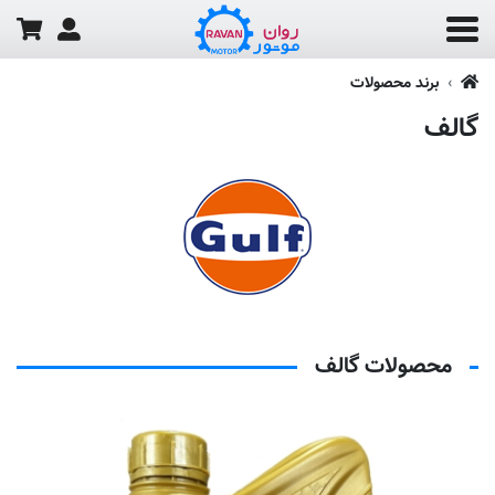
برند محصولات
گالف
محصولات گالف