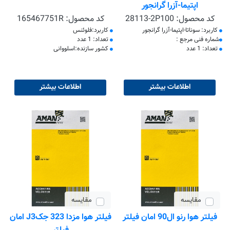
اپتیما-آزرا گرانجور
کد محصول:
28113-2P100
کد محصول:
165467751R
کاربرد: سوناتا-اپتیما-آزرا گرانجور
کاربرد:فلوئنس
​شماره فنی مرجع :
تعداد: 1 عدد
تعداد: 1 عدد
کشور سازنده:اسلووانی
اطلاعات بیشتر
اطلاعات بیشتر
مقایسه
مقایسه
فیلتر هوا رنو ال90 امان فیلتر
فیلتر هوا مزدا 323 جکJ3 امان