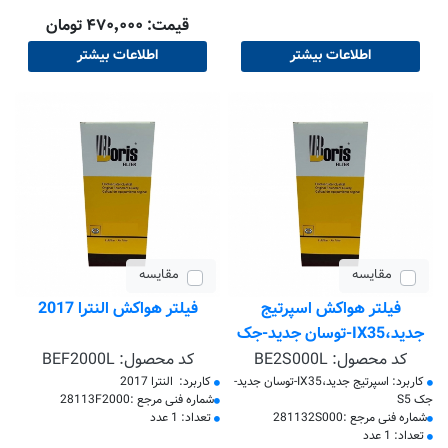
قیمت: ۴۷۰٬۰۰۰ تومان
اطلاعات بیشتر
اطلاعات بیشتر
مقایسه
مقایسه
فیلتر هواکش اسپرتیج
فیلتر هواکش النترا 2017
جدید،IX35-توسان جدید-جک
S5
کد محصول:
BE2S000L
کد محصول:
BEF2000L
کاربرد: اسپرتیج جدید،IX35-توسان جدید-
کاربرد: النترا 2017
جک S5
​شماره فنی مرجع :28113F2000
​شماره فنی مرجع :281132S000
تعداد: 1 عدد
تعداد: 1 عدد