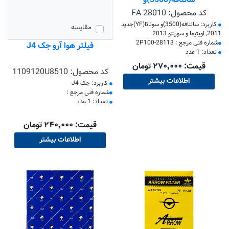
سانتافه(3500)و
سوناتا(YF)جدید 2011, اپتیما و
کد محصول:
FA 28010
سورنتو 2013
کاربرد: سانتافه(3500)و سوناتا(YF)جدید
مقایسه
2011, اوپتیما و سورنتو 2013
​شماره فنی مرجع : 28113-2P100
فیلتر هوا آرو جک J4
تعداد: 1 عدد
قیمت: ۲۷۰٬۰۰۰ تومان
کد محصول:
1109120U8510
اطلاعات بیشتر
کاربرد: جک J4
​شماره فنی مرجع :
تعداد: 1 عدد
قیمت: ۲۴۰٬۰۰۰ تومان
اطلاعات بیشتر