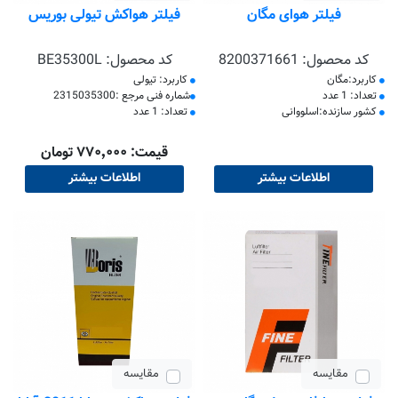
فیلتر هوای مگان
فیلتر هواکش تیولی بوریس
کد محصول:
8200371661
کد محصول:
BE35300L
کاربرد:مگان
کاربرد: تیولی
تعداد: 1 عدد
​شماره فنی مرجع :2315035300
کشور سازنده:اسلووانی
تعداد: 1 عدد
قیمت: ۷۷۰٬۰۰۰ تومان
اطلاعات بیشتر
اطلاعات بیشتر
مقایسه
مقایسه