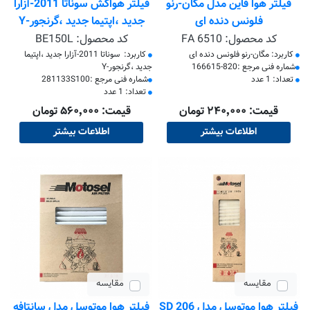
فیلتر هوا فاین مدل مگان-رنو
فیلتر هواکش سوناتا 2011-آزارا
فلونس دنده ای
جدید ،اپتیما جدید ،گرنجور-Y
بوریس
کد محصول:
FA 6510
کد محصول:
BE150L
کاربرد: مگان-رنو فلونس دنده ای
کاربرد: سوناتا 2011-آزارا جدید ،اپتیما
​شماره فنی مرجع :820-166615
جدید ،گرنجور-Y
تعداد: 1 عدد
​شماره فنی مرجع :281133S100
تعداد: 1 عدد
قیمت: ۲۴۰٬۰۰۰ تومان
قیمت: ۵۶۰٬۰۰۰ تومان
اطلاعات بیشتر
اطلاعات بیشتر
مقایسه
مقایسه
فیلتر هوا موتوسل مدل 206 SD
فیلتر هوا موتوسل مدل سانتافه