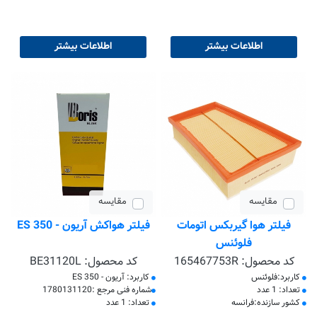
اطلاعات بیشتر
اطلاعات بیشتر
مقایسه
مقایسه
فیلتر هوا گیربکس اتومات
فیلتر هواکش آریون - ES 350
فلوئنس
کد محصول:
165467753R
کد محصول:
BE31120L
کاربرد:فلوئنس
کاربرد: آریون - ES 350
تعداد: 1 عدد
​شماره فنی مرجع :1780131120
کشور سازنده:فرانسه
تعداد: 1 عدد