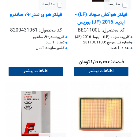
مقایسه
مقایسه
فیلتر هواکش سوناتا (LF) -
فیلتر هوای تندر۹۰، ساندرو
اپتیما 2016 (JF) بوریس
کد محصول:
BEC1100L
کد محصول:
8200431051
کاربرد: سوناتا (LF) - اپتیما 2016 (JF)
کاربرد:تندر۹۰، ساندرو
​شماره فنی مرجع :28113C1100
تعداد: 1 عدد
تعداد: 1 عدد
کشور سازنده: آلمان
قیمت: ۱٬۱۰۰٬۰۰۰ تومان
اطلاعات بیشتر
اطلاعات بیشتر