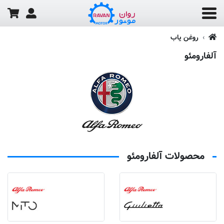
روغن یاب
آلفارومئو
محصولات آلفارومئو