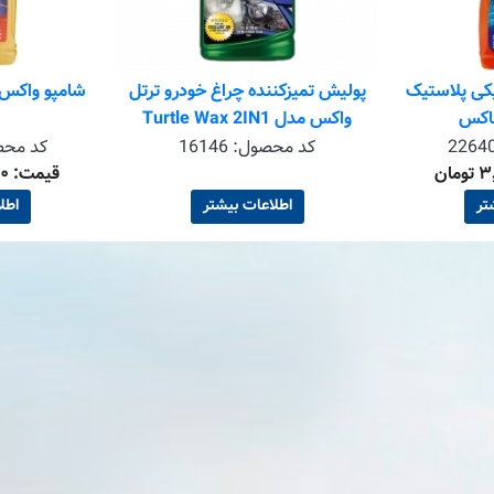
کی پلاستیک
پولیش تمیزکننده چراغ خودرو ترتل
شامپو واکس
ناکس
واکس مدل Turtle Wax 2IN1
2264
کد محصول:
16146
کد مح
قیمت: ۲٬۹۰۰٬۰۰۰ تومان
تر
اطلاعات بیشتر
اطل