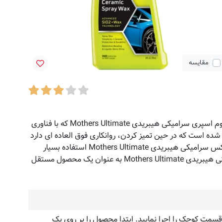
مقایسه
استفاده از واکس سرامیکی هیبریدی Mothers Ultimate اثر انگشت، لک، آلودگی جاده، گرد و غبار و سایر آلودگی ها را از بین می برد. موم اسپری سرامیکی هیبریدی Mothers Ultimate که با فناوری
حتی دفع می‌کند . اسپری واکس سرامیکی هیبریدی Mothers Ultimate به گونه ای فرموله شده است که در حین تمیز کردن، روانکاری فوق العاده ای دارد
که به این معنی است که تمیزی بدون خط و خش خواهید داشت. به علاوه، نتیجه نهایی ظاهری براق مانند مایع خواهد داشت.اسپری واکس سرامیکی هیبریدی Mothers Ultimate استفاده بسیار
آسانی دارد. تنها کاری که باید انجام دهید این است که اسپری کنید و با یک حوله میکروفایبر پاک کنید. می‌توانید از اسپری واکس سرامیکی هیبریدی Mothers Ultimate به عنوان یک محصول مستقل
مت کوچک را اجرا نمایید. ابتدا محصول را بر روی یک