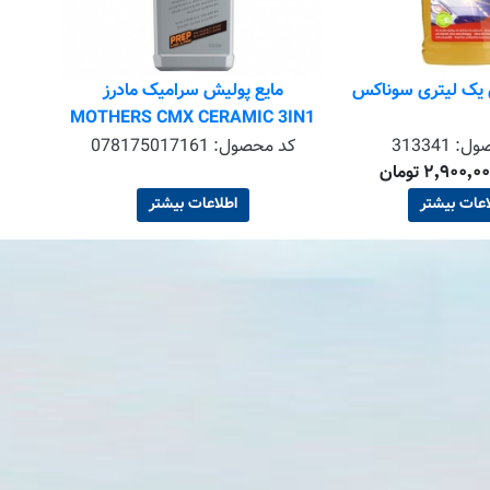
 یک لیتری سوناکس
مایع پولیش سرامیک مادرز
MOTHERS CMX CERAMIC 3IN1
POLISH&COAT
صول:
313341
کد محصول:
078175017161
اعات بیشتر
اطلاعات بیشتر