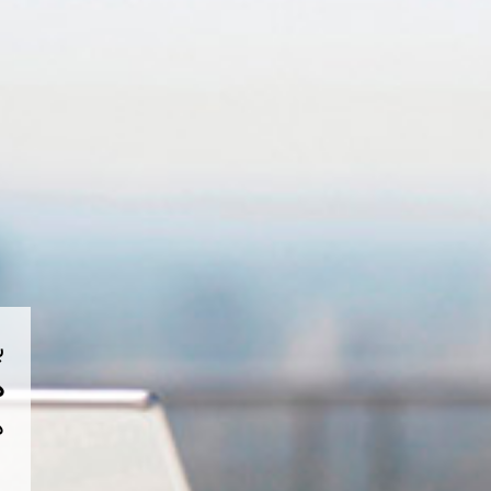
ب
هم
د