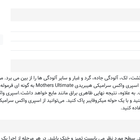
SiO۲ ساخته شده است، آب و آلودگی را به را
اده کنید.
طح مورد نظر می بایست تمیز و خنک باشد. در هر مرحله از اجرا یک قس