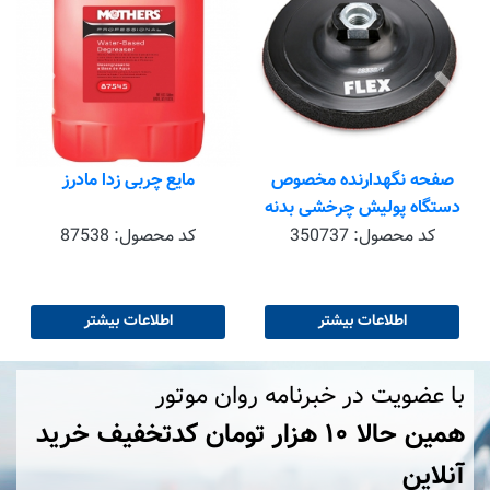
ش
صفحه نگهدارنده مخصوص
مایع چربی زدا مادرز
دستگاه پولیش چرخشی بدنه
ماشین سایز 125 میلی متری
کد محصول:
350737
کد محصول:
87538
فلکس – Flex مدل BP-M
D125 M14
اطلاعات بیشتر
اطلاعات بیشتر
با عضویت در خبرنامه روان موتور
همین حالا ۱۰ هزار تومان کد‌تخفیف خرید
آنلاین