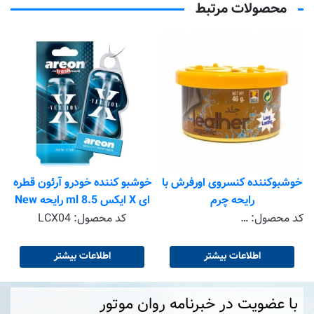
محصولات مرتبط
خ
خوشبوکننده کنسروی اورفرش با
خوشبو کننده خودرو آرئون قطره
k
رایحه چرم
ای X ایکس 8.5 ml رایحه New
Car
کد محصول:
EVO-LTHR 000313
کد محصول:
LCX04
اطلاعات بیشتر
اطلاعات بیشتر
با عضویت در خبرنامه روان موتور