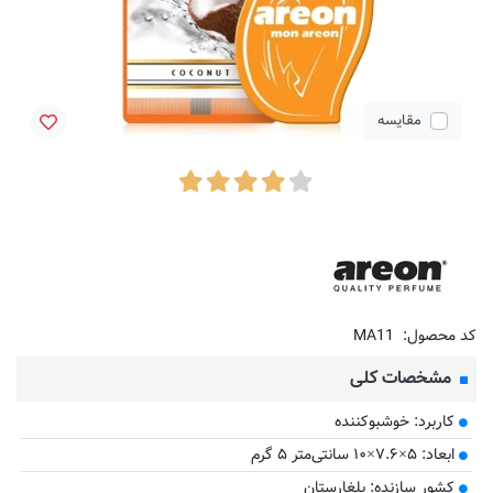
مقایسه
کد محصول:
MA11
مشخصات کلی
کاربرد: خوشبوکننده
ابعاد: ۵×۷.۶×۱۰ سانتی‌متر ۵ گرم
کشور سازنده: بلغارستان