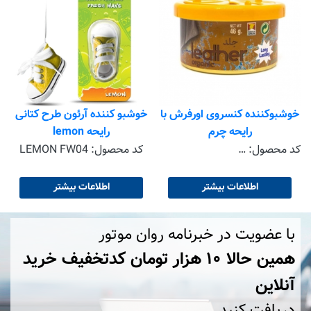
خوشبوکننده کنسروی اورفرش با
خوشبو کننده آرئون طرح کتانی
رایحه چرم
رایحه lemon
کد محصول:
EVO-LTHR 000313
کد محصول:
LEMON FW04
اطلاعات بیشتر
اطلاعات بیشتر
با عضویت در خبرنامه روان موتور
همین حالا ۱۰ هزار تومان کد‌تخفیف خرید
آنلاین
دریافت کنید.