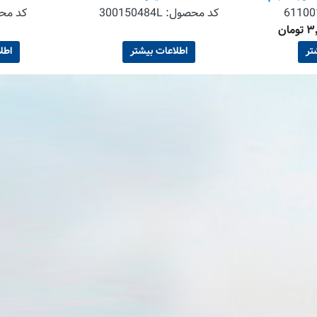
تان فقط با
61100
کد محصول:
300150484L
کد مح
لی)
تر
اطلاعات بیشتر
اطل