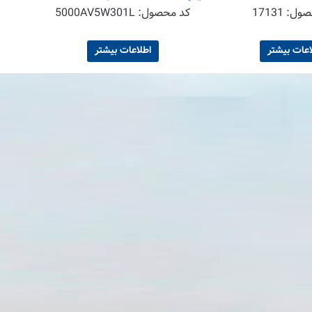
صول:
17131
کد محصول:
5000AV5W301L
اعات بیشتر
اطلاعات بیشتر