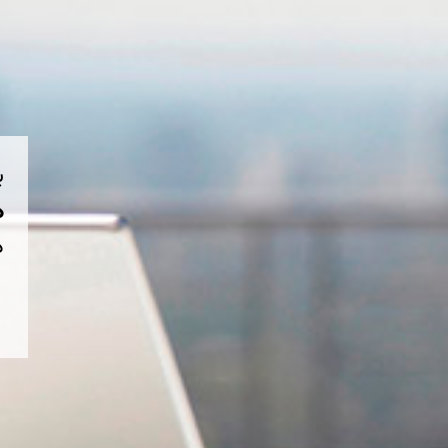
ب
هم
د