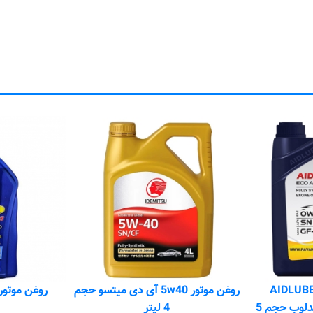
ر AIDLUBE ECO
روغن موتور 5w40 آی دی میتسو حجم
روغن موتور 10W-40 تاپ و
ADVANCE 0W20 ایدلوب حجم 5
4 لیتر