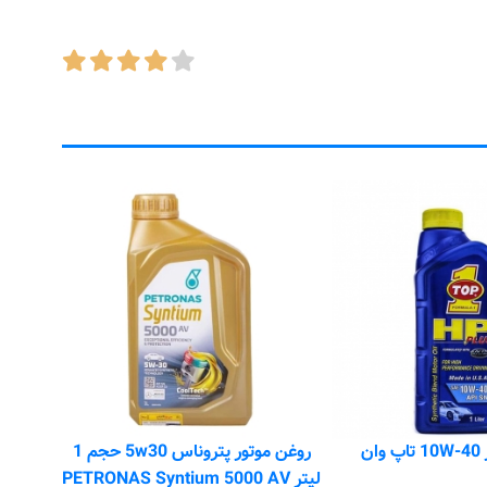
SM موتوسل بس
کد 
قیمت
ان
روغن موتور پتروناس 5w30 حجم 1
لیتر PETRONAS Syntium 5000 AV