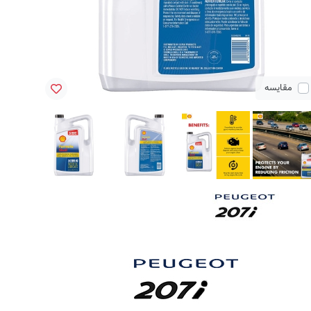
مقایسه
مق