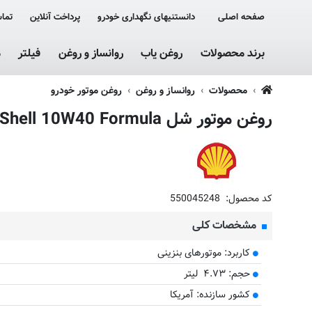
صفحه اصلی
دانستنیهای نگهداری خودرو
پرداخت آنلاین
تماس
برند محصولات
روغن یاب
روانساز و روغن
فیلتر
م
محصولات
روانساز و روغن
روغن موتور خودرو
روغن موتور شل Shell 10W40 Formula تولید 2017
کد محصول:
550045248
مشخصات کلی
کاربرد: موتورهای بنزینی
حجم: ۴.۷۳ لیتر
کشور سازنده: آمریکا