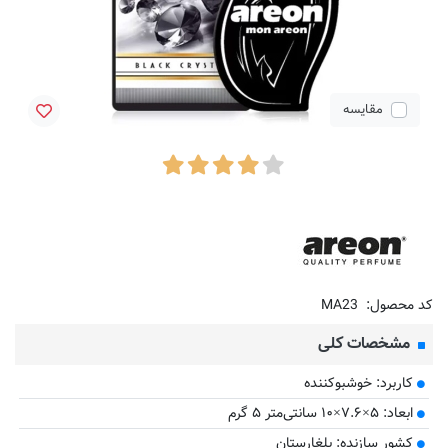
مقایسه
کد محصول:
MA23
مشخصات کلی
کاربرد: خوشبوکننده
ابعاد: ۵×۷.۶×۱۰ سانتی‌متر ۵ گرم
کشور سازنده: بلغارستان