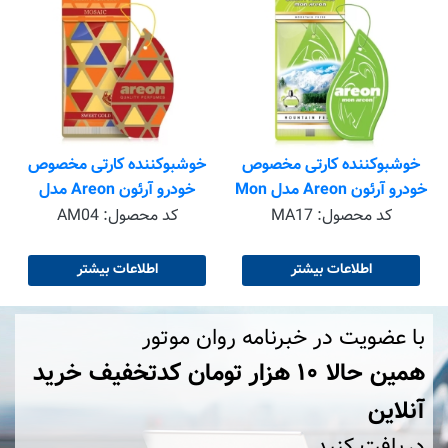
خ
خوشبوکننده کارتی مخصوص
خوشبوکننده کارتی مخصوص
خودرو آرئون Areon مدل Mon
خودرو آرئون Areon مدل
با رایحه Mountain Fresh
mosaic با رایحه Sweet
کد محصول:
MA17
کد محصول:
AM04
Goldانقضا2024.04.06
اطلاعات بیشتر
اطلاعات بیشتر
با عضویت در خبرنامه روان موتور
همین حالا ۱۰ هزار تومان کد‌تخفیف خرید
آنلاین
دریافت کنید.