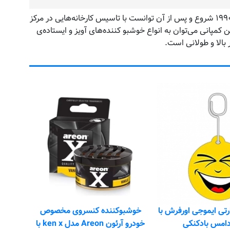
کمپانی آرئون (Areon) با تولید محصولات خوشبو کننده‌‌ی هوا برای خودروها کار خود را آغاز کرد. این شرکت فعالیت اصلی خود را از سال ۱۹۹۰ شروع و پس از آن توانست با تاسیس کارخانه‌هایی در مرکز
 می‌شود. از جمله محصولات تولیدی این کمپانی می‌توان به انواع خوشبو کننده‌های آویز و ایستاده‌ی
 بالا و طولانی است.
خوشبوکننده کنسروی مخصوص
خودرو آرئون Areon مدل Ken کن با
خوش
رایحه VANILLA MIA
کد محصول:
AK29
آرئونNUM
قیمت: ۳۵۰٬۰۰۰ تومان
اطلاعات بیشتر
ق
ه کنسروی مخصوص
خودرو آرئون Areon مدل ken x با