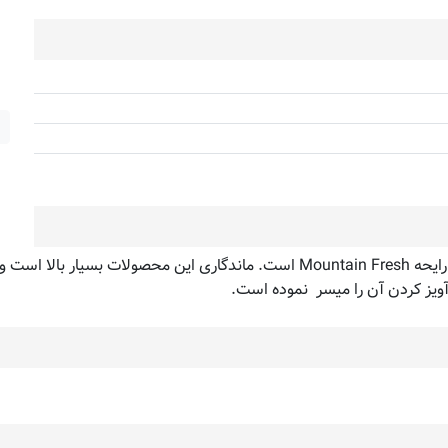
خوشبوکننده کارتی مخصوص خودرو آرئون Areon مدل Mon با رایحه Mountain Fresh است.
آویز کردن آن را میسر نموده است.