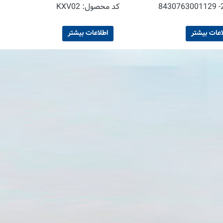
Vanill
صول:
KXV02
اعات بیشتر