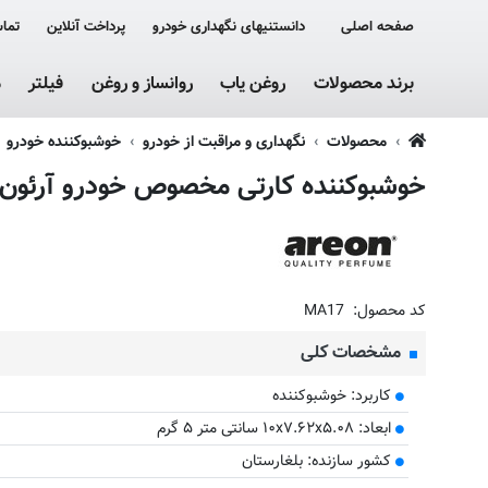
صفحه اصلی
دانستنیهای نگهداری خودرو
پرداخت آنلاین
تماس
برند محصولات
روغن یاب
روانساز و روغن
فیلتر
م
محصولات
نگهداری و مراقبت از خودرو
خوشبوکننده خودرو
خوشبوکننده کارتی مخصوص خودرو آرئون Areon مدل Mon با رایحه ountain Fresh
کد محصول:
MA17
مشخصات کلی
کاربرد: خوشبوکننده
ابعاد: ۱۰x۷.۶۲x۵.۰۸ سانتی متر ۵ گرم
کشور سازنده: بلغارستان