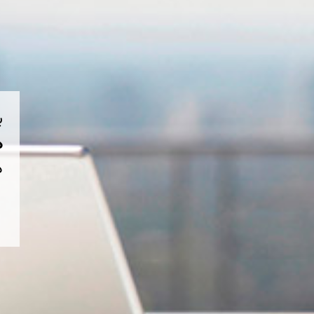
ب
هم
د