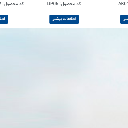
رایحه a
DP0
کد محصول:
8430763001129 -2
کد مح
تر
اطلاعات بیشتر
اطل