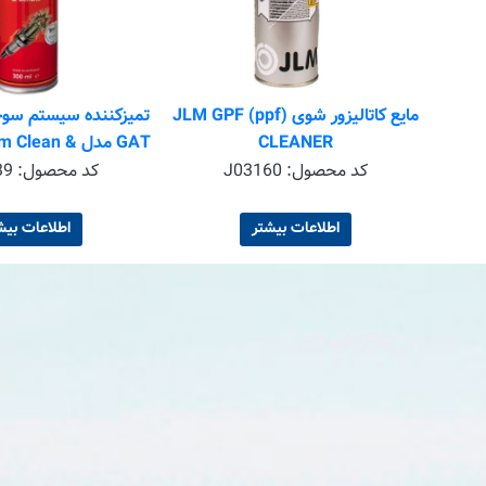
س
مایع کاتالیزور شوی JLM GPF (ppf)
تمیزکننده سیستم سو
CLEANER
GAT مدل Clean
protect حجم 300 میلی لیتر
کد محصول:
J03160
کد محصول:
39
اطلاعات بیشتر
اطلاعات بیش