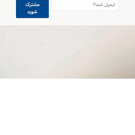
مشترک
شوید