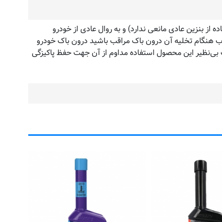
فه کنید (در صورت نبود آن استفاده از بنزین عادی مانعی ندارد) و به روال عادی از خودرو
د بود. یادآوری: به دلیل کوچک بودن تیوب هنگام تخلیه آن درون باک مراقب باشید درون باک خودرو
بی‌نظیر این محصول استفاده مداوم از آن جهت حفظ پاکیزگی
شویند
کد 