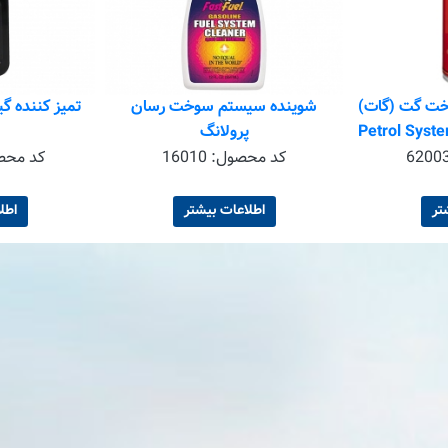
خت گت (گات)
شوینده سیستم سوخت رسان
تمیز کننده گ
Petrol System  &
پرولانگ
6200
کد محصول:
16010
کد محص
تر
اطلاعات بیشتر
اطل