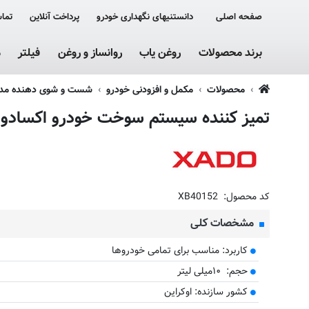
صفحه اصلی
دانستنیهای نگهداری خودرو
پرداخت آنلاین
تماس
برند محصولات
روغن یاب
روانساز و روغن
فیلتر
م
محصولات
مکمل و افزودنی خودرو
شست و شوی دهنده مدار
تمیز کننده سیستم سوخت خودرو اکسادو (زادو) مدل Petrol Tank 
کد محصول:
XB40152
مشخصات کلی
کاربرد: مناسب برای تمامی خودروها
حجم: ۱۰میلی لیتر
کشور سازنده: اوکراین