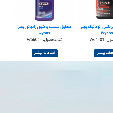
یربکس اتوماتیک وینز
محلول شست و شوی رادیاتور وینز
wynns
Wynns
ول:
W64401
کد محصول:
W56064
اعات بیشتر
اطلاعات بیشتر