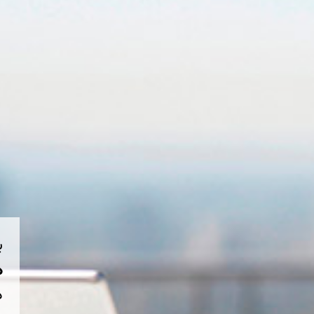
ب
هم
د