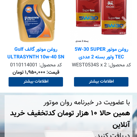
م
روغن موتور 5W-30 SUPER
روغن موتور گالف Gulf
TEC ولور بسته 2 عددی
ULTRASYNTH 10w-40 SN
حجم 4 لیتر
کد محصول:
WEST0534S x 2
کد محصول:
0110114001
قیمت: ۱٬۹۵۰٬۰۰۰ تومان
اطلاعات بیشتر
اطلاعات بیشتر
با عضویت در خبرنامه روان موتور
همین حالا ۱۰ هزار تومان کد‌تخفیف خرید
آنلاین
دریافت کنید.