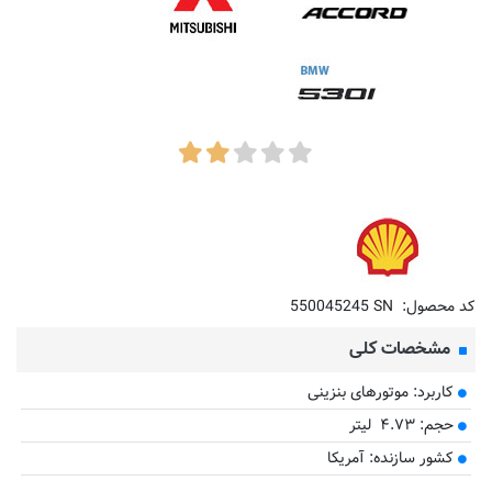
کد محصول:
550045245 SN
مشخصات کلی
کاربرد: موتورهای بنزینی
حجم: ۴.۷۳ لیتر
کشور سازنده: آمریکا