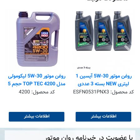
ت
روغن موتور 5W-30 آیسین 1
روغن موتور 5W-30 لیکومولی
لیتری NEW بسته 3 عددی
مدل TOP TEC 4200 حجم 5
لیتر API SP
کد محصول:
ESFN0531PNX3
کد محصول:
4200
اطلاعات بیشتر
اطلاعات بیشتر
با عضویت در خبرنامه روان موتور