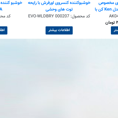
وی مخصوص
خوشبوکننده کنسروی اورفرش با رایحه
خوشبو کننده 
خودرو آرئون Areon مدل Ken کن با
توت های وحشی
A
AK0
کد محصول:
EVO-WLDBRY 000207
کد مح
تر
اطلاعات بیشتر
اطل