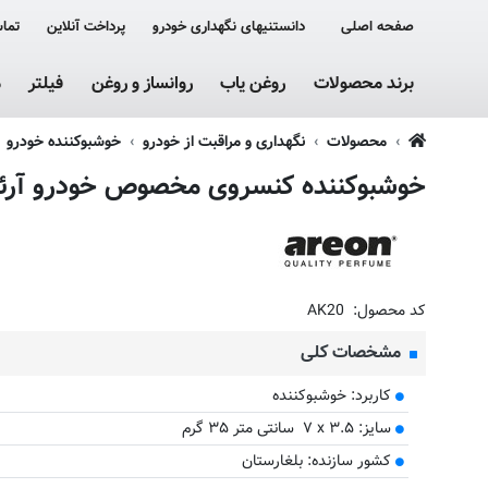
صفحه اصلی
دانستنیهای نگهداری خودرو
پرداخت آنلاین
تماس
برند محصولات
روغن یاب
روانساز و روغن
فیلتر
م
محصولات
نگهداری و مراقبت از خودرو
خوشبوکننده خودرو
خوشبوکننده کنسروی مخصوص خودرو آرئون Areon مدل Ken کن با رایحه LA
کد محصول:
AK20
مشخصات کلی
کاربرد: خوشبوکننده
سایز: ‎۷ x ۳.۵ سانتی متر ۳۵ گرم
کشور سازنده: بلغارستان