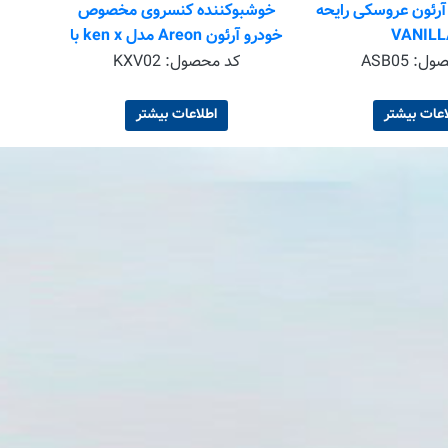
آرئون عروسکی رایحه
خوشبوکننده کنسروی مخصوص
VANILL
خودرو آرئون Areon مدل ken x با
رایحه Vanilla
صول:
ASB05
کد محصول:
KXV02
اعات بیشتر
اطلاعات بیشتر