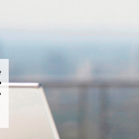
ب
هم
د