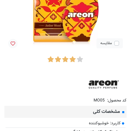
مقایسه
کد محصول:
MO05
مشخصات کلی
کاربرد: خوشبوکننده