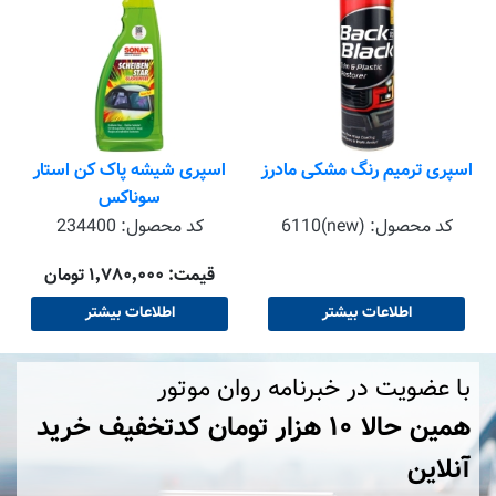
اسپری ترمیم رنگ مشکی مادرز
اسپری شیشه پاک کن استار
سوناکس
کد محصول:
6110(new)
کد محصول:
234400
قیمت: ۱٬۷۸۰٬۰۰۰ تومان
اطلاعات بیشتر
اطلاعات بیشتر
با عضویت در خبرنامه روان موتور
همین حالا ۱۰ هزار تومان کد‌تخفیف خرید
آنلاین