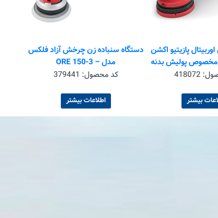
وربیتال پازیتیو اکشن
دستگاه سنباده زن چرخش آزاد فلکس
 مخصوص پولیش بدنه
مدل – ORE 150-3
خودرو سایز 125 فلکس – Flex مدل
صول:
418072
کد محصول:
379441
XCE 10 –
اعات بیشتر
اطلاعات بیشتر