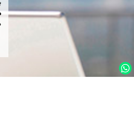
ب
هم
د