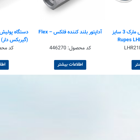
دستگاه پولیش اوربیتال مارک 3 سایز
آداپتور بلند کننده فلکس – Flex
دستگاه پولیش ا
س مدل Rupes LHR21
(گیربکس دار)
LHR21
کد محصول:
446270
کد مح
 8
تر
اطلاعات بیشتر
اطل