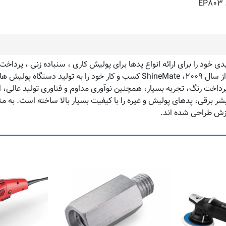
، اولین کارخانه تولیدی خود را برای ارائه انواع پدها برای پولیش کاری ، سنباده
های لاستیکی، بلوک های سنباده دستی و غیره راه اندازی کرد. از سال ۲۰۰۹، eMate
پرداخت رنگ، تجربه بسیار، همچنین نوآوری مداوم و فناوری تولید عالی، اع
لا، ShineMate دستگاه سنباده ، پولیشر برقی، پدهای پولیش و غیره را با کیفیت بسیار بالا 