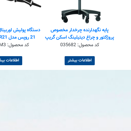
کیت دستگاه پولیش اوربیتال مارک ۲
پایه نگهدارنده چرخدار مخصوص
Rupes Or
پروژکتور و چراغ دیتیلینگ اسکن گریپ
21 روپ
مدل – Scangrip WheelStand
lll/STD
کد محصول:
035682
کد محصول:
M3
اطلاعات بیشتر
اطلاعات بیش