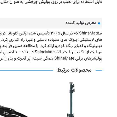
قابل استفاده برای نصب بر روی پولیش چرخشی به عنوان مثال. EP۸۰۳
معرفی تولید کننده
طShineMate که در سال ۲۰۰۵ تأسیس شد
دیتیلینگ و احیای رنگ خودرو ارائه کرد. با مطالعه عمیق فرآیند 
مراقبت از رنگ با براقیت با
پولیشرهای برقی ShineMate همگی سبک، پر قدرت و بدون لرزش طراحی شده اند.
محصولات مرتبط