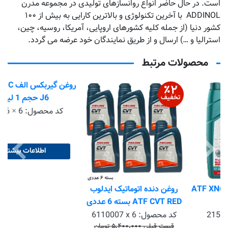
است. در حال حاضر انواع روانسازهای تولیدی در مجموعه مدرن
ADDINOL با آخرین تکنولوژی و بالاترین کارایی به بیش از ۱۰۰
کشور دنیا (از جمله کلیه کشورهای اروپایی، آمریکا، روسیه، چین،
استرالیا و …) ارسال و از طریق نمایندگان خود عرضه می گردد.
محصولات مرتبط
٪
۲
تخفیف
A
روغن دنده اتوماتیک ایدلوب
روغن گیربکس الف ELFMATIC
ATF CVT RED بسته 6 عددی
J6 حجم 1 لیتر
کد محصول:
6110007 x 6
کد محصول:
ELFJ6 × 6
قیمت قبلی ۵٬۴۰۰٬۰۰۰ تومان