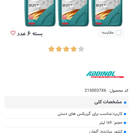
مقایسه
کد محصول:
2150037X6
مشخصات کلی
کاربرد:مناسب برای گیربکس های دستی
حجم: ۱x۶ لیتر
کشور سازنده: آلمان