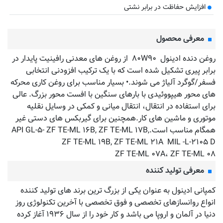
افزایش حفاظت در برابر نشتی
معرفی محصول
روغن دنده ادینول ۸۰W۹۰ از روغن های معدنی رافینیت پایدار در
برابر پیری تشکیل شده است که با یک ترکیب افزودنی انتخابی
فسفر/گوگرد آلیاژ می شوند.• بسیار مناسب برای روغن کاری محرکه
های محور هیپووئیدی با بارهای سنگین با افست محور بزرگ. عالی
برای استفاده در انتقال، انتقال میانی و کمکی در وسایل نقلیه
موتوری و ماشین های کار.همچنین برای گیربکس های دستی غیر
همگام مناسب است.API GL-۵- ZF TE-ML ۱۶B, ZF TE-ML ۱۷B,
ZF TE-ML ۱۹B, ZF TE-ML ۲۱A MIL -L-۲۱۰۵ D
ZF TE-ML ۰۷A، ZF TE-ML ۰۸
معرفی تولید کننده
کمپانی ادینول به عنوان یکی از بزرگ ترین برند های تولید کننده
انواع روانسازهای تخصصی و فوق تخصصی با آخرین تکنولوژی روز
دنیا در آلمان و اروپا می باشد و کار خود را از سال ۱۹۳۶ آغاز کرده