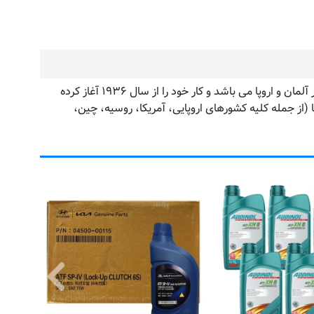
کمپانی ادینول به عنوان یکی از بزرگ ترین برند های تولید کننده انواع روانسازهای تخصصی و فوق تخصصی با آخرین تکنولوژی روز دنیا در آلمان و اروپا می باشد و کار خود را از سال ۱۹۳۶ آغاز کرده
نسازهای تولیدی در مجموعه مدرن ADDINOL با آخرین تکنولوژی و بالاترین کارایی به بیش از ۱۰۰ کشور دنیا (از جمله کلیه کشورهای اروپایی، آمریکا، روسیه، چین،
ک
قیم