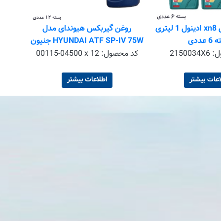
روغن گیربکس xn8 ادینول 1 لیتری
روغن گیربکس هیوندای مدل
 عددی
HYUNDAI ATF SP-IV 75W جنیون
پارتس هیوندای حجم 1 لیتر بسته 12
ل:
2150034X6
کد محصول:
00115-04500 x 12
عددی
اعات بیشتر
اطلاعات بیشتر