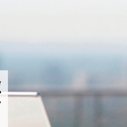
ب
هم
د