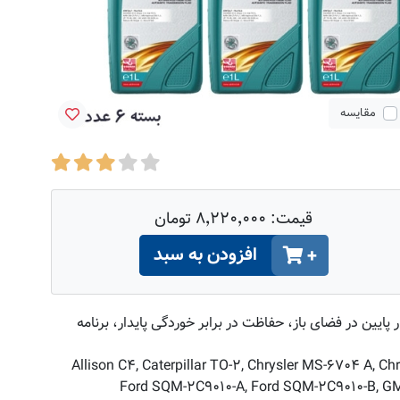
مقایسه
قیمت:
۸٬۲۲۰٬۰۰۰ تومان
افزودن به سبد
+
یین در فضای باز، حفاظت در برابر خوردگی پایدار، برنامه
Allison C۴, Caterpillar TO-۲, Chrysler MS-۶۷۰۴ A,
Ford SQM-۲C۹۰۱۰-A, Ford SQM-۲C۹۰۱۰-B, GM