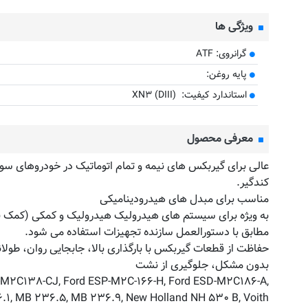
ویژگی ها
گرانروی: ATF
پایه روغن:
استاندارد کیفیت: XN۳ (DIII)
معرفی محصول
عالی برای گیربکس های نیمه و تمام اتوماتیک در خودروهای سوار
کندگیر.
مناسب برای مبدل های هیدرودینامیکی
به ویژه برای سیستم های هیدرولیک هیدرولیک و کمکی (کمک ف
مطابق با دستورالعمل سازنده تجهیزات استفاده می شود.
حفاظت از قطعات گیربکس با بارگذاری بالا، جابجایی روان، طولا
بدون مشکل، جلوگیری از نشت
ESP-M۲C۱۳۸-CJ, Ford ESP-M۲C-۱۶۶-H, Ford ESD-M۲C۱۸۶-A,
.۱, MB ۲۳۶.۵, MB ۲۳۶.۹, New Holland NH ۵۳۰ B, Voith