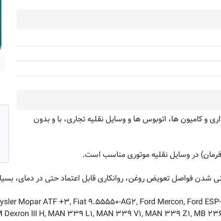
ی و کامیون ها، اتوبوس ها و وسایل نقلیه تجاری، با و بدون
رمان) در وسایل نقلیه موتوری مناسب است.
نی شدن فواصل تعویض روغن، روانکاری قابل اعتماد حتی در دمای، بسیار پا
 Chrysler Mopar ATF +۳, Fiat ۹.۵۵۵۵۰-AG۲, Ford Mercon, Ford 
 Dexron III H, MAN ۳۳۹ L۱, MAN ۳۳۹ V۱, MAN ۳۳۹ Z۱, MB ۲۳۶