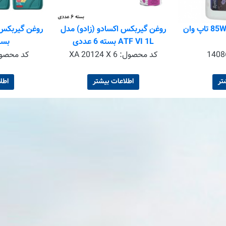
روغن گیربکس اکسادو (زادو) مدل
ATF VI 1L بسته 6 عددی
بسته 6
1408
کد محصول:
XA 20124 X 6
کد محصو
تر
اطلاعات بیشتر
اطل