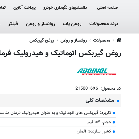
صفحه اصلی
دانستنیهای نگهداری خودرو
پرداخت آنلاین
تماس
برند محصولات
روغن یاب
روانساز و روغن
فیلتر
م
محصولات
روانساز و روغن
روغن گیربکس
روغن گیربکس اتوماتیک و هیدرولیک فرمان ادینول مدل 3
کد محصول:
2150016X6
مشخصات کلی
کاربرد: گیربکس های اتوماتیک و به عنوان هیدرولیک فرمان مناس
حجم: ۱x۶ لیتر
کشور سازنده: آلمان