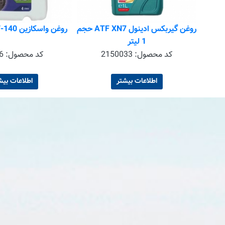
ستی 85W140
روغن گیربکس ادینول ATF XN7 حجم
روغن واسکازین 85W-140 تاپ وان
1 لیتر
G
کد محصول:
2150033
کد محصول:
6
اطلاعات بیشتر
اطلاعات بیش