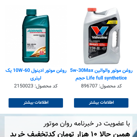
5
روغن موتور والوالین 5w-30Max
روغن موتور ادینول 10W-60 یک
Life full synthetice حجم
لیتری
4.732 لیتر
کد محصول:
896707
کد محصول:
2150023
اطلاعات بیشتر
اطلاعات بیشتر
با عضویت در خبرنامه روان موتور
همین حالا ۱۰ هزار تومان کد‌تخفیف خرید