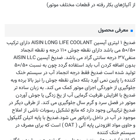
از آلیاژهای بکار رفته در قطعات مختلف موتور)
معرفی محصول
ضدیخ ۱ لیتری آیسین AISIN LONG LIFE COOLANT دارای ترکیب
۵۰/۵۰ می باشد دارای نقطه جوش ۱۱۰ درجه و نقطه انجماد
منفی۳۷ درجه سانتی گراد می باشد. ضدیخ آیسین AISIN LLC
بدون اضافه کردن آب باید استفاده گردد چون به نسبت ۵۰/۵۰
تولید شده است ضدیخ فقط درجه انجماد آب در سیستم خنک
کننده را پایین نمی آورد بلکه دمای نقطه جوش را نیز بالا برده وبه
جلوگیری از خوردگی اجزای موتور کمک می کند. به زبان ساده تر
ضدیخ با افزایش ظرفیت گرمایی آب از یخ زدگی یا جوش آوردن
موتور در فصل سرد و گرم سال جلوگیری می کند. از طرفی دیگر در
ضدیخ ترکیباتی وجود دارد که مانع تشکیل رسوبات ناشی از املاح
موجود در آب در داخل رادیاتور می شود.ضدیخ با پایه اتیلن گلیکول
و حاوی مواد افزودنی پایه آلی ( OAT ) است که برای مصرف در
سیستم خنک کننده