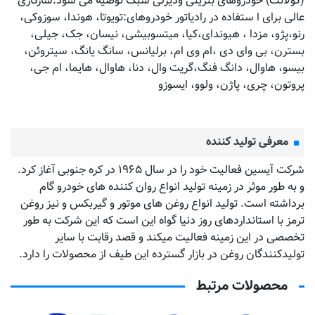
(کولانت) خودروهای بنزینی ودیزلی سبک توصیه می شود.سازگاری
عالی برای ا ستفاده در رادیاتور خودروهای:تویوتا، هوندا، سوزوکی،
رنو،پژو، مزدا ، هیوندای،کیا، میتسوبیشی، نیسان، جک، جیلی،
بسترن، بی وای دی ،ام وی ام، برلیانس، سانگ یانگ، سیتروئن،
بیسو، هاوال، دانگ فنگ،گریت وال، دنا، هاوال، هایما، ام جی،
پروتون، چری، پاژن، ولوو، ایسوزو
معرفی تولید کننده
شرکت آیسین فعالیت خود را در سال ۱۹۶۵ در کره جنوبی آغاز کرد.
و به طور موثر در زمینه تولید انواع روان کننده های خودرو گام
برداشته است. تولید انواع روغن های موتور و گیربکس و نیز روغن
ترمز با استانداردهای روز دنیا گواه این است که این شرکت به طور
تخصصی در این زمینه فعالیت میکند و قصد رقابت با سایر
تولیدکنندگان روغن در بازار گسترده این طیف از محصولات را دارد.
محصولات مرتبط