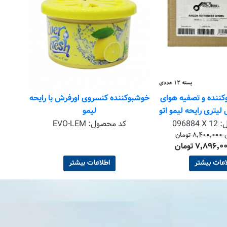
خوشبوک
lack
ننده و تصفیه هوای
خوشبوکننده کنسروی اورفرش با رایحه
1 میلی لیتری رایحه لیمو اتو
لیمو
اشلوسل Autoschlussel بسته 12
ل:
096884 X 12
کد محصول:
EVO-LEM
مان
عددی
اعات بیشتر
اطلاعات بیشتر