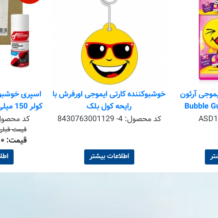
یموجی آرئون
خوشبوکننده کارتی ایموجی اورفرش با
اسپری خوشبوک
رایحه کول بلک
کولر 50
ASD1
کد محصول:
8430763001129 -4
کد محصو
قیمت قبلی ۸٬۴۰۰٬۰۰۰ تو
قیمت: ۷٬۸۹۶٬۰۰۰ تومان
تر
اطلاعات بیشتر
اطل