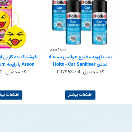
صوص
بمب تهویه مطبوع هولتس بسته 4
خوشبوکننده کارتی ا
خودرو آرئون Areon مدل ken x با
عددی Holts - Car Sanitiser
Areon با رایحه Bubble Gum
کد محصول:
007963 × 4
کد محصول:
2
اطلاعات بیشتر
اطلاعات بیش