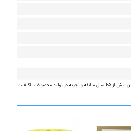
وقتی صحبت از محصولات نگهداری اتومبیل با تکنولوژی روز می شود، سوناکس SONAX در رتبه اول قرار دارد. سوناکس SONAX با داشتن بیش از ۶۵ سال سابقه و تجربه در تولید محصولات باکیفیت