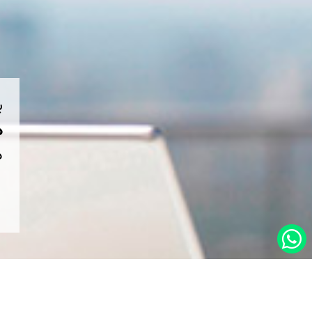
ب
هم
د