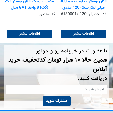
اکتان بوستر ایدلوب حجم 300
مکمل سوخت اکتان بوستر گات
جم
میلی لیتر بسته 120 عددی
(گت) 8 واحد GAT مدل
620053-62005 Octane
کد محصول:
6130001x 120
کد محصول:
2005 -620053 x 240
Bosster بسته 240 عددی
اطلاعات بیشتر
اطلاعات بیشتر
با عضویت در خبرنامه روان موتور
همین حالا ۱۰ هزار تومان کد‌تخفیف خرید
آنلاین
دریافت کنید.
مشترک شوید