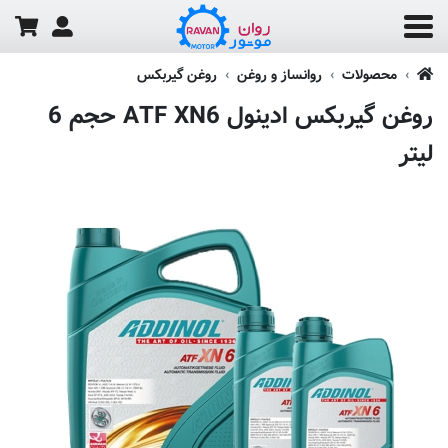
محصولات
روانساز و روغن
روغن گیربکس
روغن گیربکس ادینول ATF XN6 حجم 6
لیتر