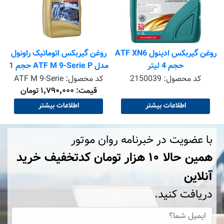
روغن گیربکس ادینول ATF XN6
روغن گیربکس اتوماتیک راونول
حجم 4 لیتر
مدل ATF M 9-Serie P حجم 1
لیتر
کد محصول:
2150039
کد محصول:
ATF M 9-Serie
قیمت: ۱٬۷۹۰٬۰۰۰ تومان
اطلاعات بیشتر
اطلاعات بیشتر
با عضویت در خبرنامه روان موتور
همین حالا ۱۰ هزار تومان کد‌تخفیف خرید
آنلاین
دریافت کنید.