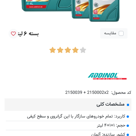
مقایسه
کد محصول:
2150039 + 2150002x2
مشخصات کلی
کاربرد: تمام خودروهای سازگار با این گرانروی و سطح کیفی
حجم: ۱+۱+۴ لیتر
کشور سازنده: آلمان