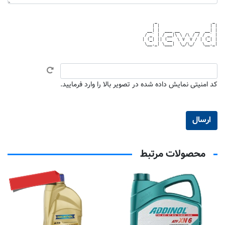
     _                      _ 

    | |                    | |

  __| |  ___ __      __  __| |

 / _` | / __|\ \ /\ / / / _` |

| (_| || (__  \ V  V / | (_| |

 \__,_| \___|  \_/\_/   \__,_|

کد امنیتی نمایش داده شده در تصویر بالا را وارد فرمایید.
محصولات مرتبط
تماس بگیرید
م