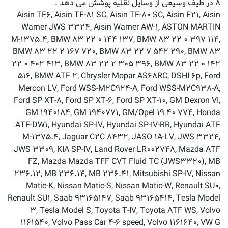
۸ در طیف وسیعی از وسایل نقلیه پوشش می دهد .
Aisin TF۶, Aisin TF-۸۱ SC, Aisin TF-۸۰ SC, Aisin F۲۱, Aisin
Warner JWS ۳۳۲۴, Aisin Warner AW-۱, ASTON MARTIN
M-۱۳۷۵.۴, BMW ۸۳ ۲۲ ۰ ۱۴۴ ۱۳۷, BMW ۸۳ ۲۲ ۰ ۳۹۷ ۱۱۴,
BMW ۸۳ ۲۲ ۲ ۱۶۷ ۷۲۰, BMW ۸۳ ۲۲ ۷ ۵۴۲ ۲۹۰, BMW ۸۳
۲۲ ۰ ۴۰۲ ۴۱۳, BMW ۸۳ ۲۲ ۲ ۳۰۵ ۳۹۶, BMW ۸۳ ۲۲ ۰ ۱۴۲
۵۱۶, BMW ATF ۲, Chrysler Mopar AS۶۸RC, DSHI ۶p, Ford
Mercon LV, Ford WSS-M۲C۹۲۴-A, Ford WSS-M۲C۹۳۸-A,
Ford SP XT-۸, Ford SP XT-۶, Ford SP XT-۱۰, GM Dexron VI,
GM ۱۹۴۰۱۸۴, GM ۱۹۴۰۷۷۱, GM/Opel ۱۹ ۴۰ ۷۷۴, Honda
ATF-DW۱, Hyundai SP-IV, Hyundai SP-IV-RR, Hyundai ATF
M-۱۳۷۵.۴, Jaguar C۲C ۸۴۳۲, JASO ۱A-LV, JWS ۳۳۲۴,
JWS ۳۳۰۹, KIA SP-IV, Land Rover LR۰۰۲۷۴۸, Mazda ATF
FZ, Mazda Mazda TFF CVT Fluid TC (JWS۳۳۲۰), MB
۲۳۶.۱۲, MB ۲۳۶.۱۴, MB ۲۳۶.۴۱, Mitsubishi SP-IV, Nissan
Matic-K, Nissan Matic-S, Nissan Matic-W, Renault SU۰,
Renault SU۱, Saab ۹۳۱۶۵۱۴۷, Saab ۹۳۱۶۵۴۱۴, Tesla Model
۳, Tesla Model S, Toyota T-IV, Toyota ATF WS, Volvo
۱۱۶۱۵۴۰, Volvo Pass Car ۴-۶ speed, Volvo ۱۱۶۱۶۴۰, VW G