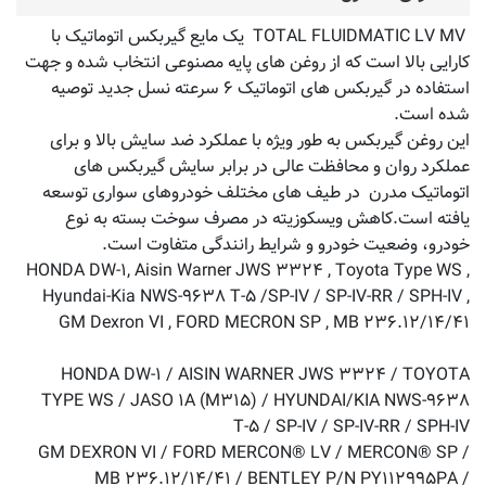
TOTAL FLUIDMATIC LV MV یک مایع گیربکس اتوماتیک با
کارایی بالا است که از روغن های پایه مصنوعی انتخاب شده و جهت
استفاده در گیربکس های اتوماتیک ۶ سرعته نسل جدید توصیه
شده است.
این روغن گیربکس به طور ویژه با عملکرد ضد سایش بالا و برای
عملکرد روان و محافظت عالی در برابر سایش گیربکس های
اتوماتیک مدرن در طیف های مختلف خودروهای سواری توسعه
یافته است.کاهش ویسکوزیته در مصرف سوخت بسته به نوع
خودرو، وضعیت خودرو و شرایط رانندگی متفاوت است.
HONDA DW-۱, Aisin Warner JWS ۳۳۲۴ , Toyota Type WS ,
Hyundai-Kia NWS-۹۶۳۸ T-۵ /SP-IV / SP-IV-RR / SPH-IV ,
GM Dexron VI , FORD MECRON SP , MB ۲۳۶.۱۲/۱۴/۴۱
HONDA DW-۱ / AISIN WARNER JWS ۳۳۲۴ / TOYOTA
TYPE WS / JASO ۱A (M۳۱۵) / HYUNDAI/KIA NWS-۹۶۳۸
T-۵ / SP-IV / SP-IV-RR / SPH-IV
GM DEXRON VI / FORD MERCON® LV / MERCON® SP /
MB ۲۳۶.۱۲/۱۴/۴۱ / BENTLEY P/N PY۱۱۲۹۹۵PA /