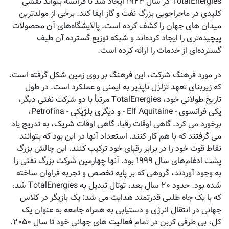
TotalEnergies در سال ۱۹۲۴ ایجاد شد تا فرانسه بتواند نقشی
کلیدی در ماجراجویی بزرگ نفت و گاز ایفا کند. برخی از مولدترین
میدان های جهان را کشف کرده است. پالایشگاه‌های آن محصولات
پیچیده‌تری را ایجاد کرده‌اند و شبکه توزیع گسترده آن طیف
گسترده‌ای از خدمات را ارائه کرده است.
در مورد فرهنگ شرکت، این فرهنگ بر روی زمین شکل گرفته است،
که زیربنای تعهد تزلزل ناپذیر به ایمنی و عملکرد است. در طول
تاریخ طولانی خود، TotalEnergies مرتباً با دو شرکت نفتی دیگر،
یکی فرانسوی - Elf Aquitaine - و دیگری بلژیکی - Petrofina،
برخورد می کرد. گاهی اوقات رقبا، گاهی اوقات شریک، به تدریج یاد
می گرفتند که با هم کار کنند. استعداد آنها در این بود که بتوانند
نقاط قوت خود را در برابر رقبای خود ترکیب کنند. این چالش بزرگ
پشت ادغام‌های سال ۱۹۹۹ بود. آنها چهارمین شرکت بزرگ نفتی را
به وجود آوردند، گروهی که بر پایه تخصص و تجربه فراوان ساخته
شده بود. حدود ۲۰ سال بعد، توتال تبدیل به TotalEnergies شد،
که با یک جاه طلبی قدرتمند هدایت می شد: یک بازیگر در کلاس
جهانی در انتقال انرژی و دستیابی به همراه جامعه به عنوان یک
کل، بی طرفی کربن در تمام فعالیت های جهانی خود تا سال ۲۰۵۰.