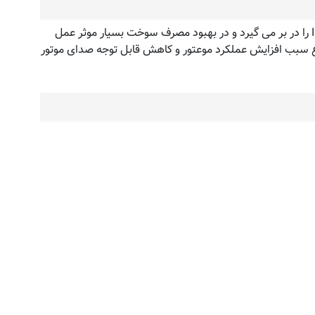
IDEMITSU SAE ۵W-۳۰ SN/GF-۵ یک روغن موتور فول سینتتیک با فرمولاسیون منحصر بفرد می باشد که آخرین الزامات ILSAC GF-۵ را در بر می گیرد و در بهبود مصرف سوخت بسیار موثر عمل
بب افزایش عملکرد موعتور و کاهش قابل توجه صدای موتور