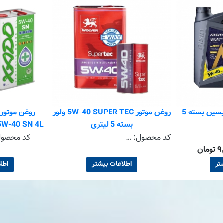
روغن موتور 5W-40 آیسین بسته 5
روغن موتور 5W-40 SUPER TEC ولور
روغن موتور 
بسته 5 لیتری
د
ESFP0544PB + E
کد محصول:
WEST0544S + WEST0541S
کد محصو
تر
اطلاعات بیشتر
اطل