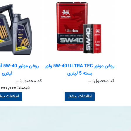
ن موتور AIDLUBE 5W30 ایدلوب
روغن موتور 5W-40 ULTRA TEC ولور
تان فقط
بسته 5 لیتری
لیتری
کد محصول:
WEUT0541S + WEUT0544S
کد محصول:
SFN0541P
قیمت: ۹٬۰۰۰٬۰۰۰ تومان
اطلاعات بیشتر
اطلاعات بیش