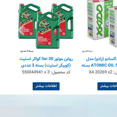
DYNAMIC 
کد 
اکسادو (زادو) مدل
روغن موتور 5w-30 کواکر استیت
ATOMIC OIL 5W-40 SN 4L بسته
(کوییکر استیت) بسته 3 عددی
و عددی
ل:
XA 20269 x2
کد محصول:
550044941 x 3
اعات بیشتر
اطلاعات بیشتر