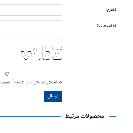
تلفن:
توضیحات:
          ___  _      _____ 

         /   || |    / __  \

__   __ / /| || |__  `' / /'

\ \ / // /_| || '_ \   / /  

 \ V / \___  || |_) |./ /___

  \_/      |_/|_.__/ \_____/

کد امنیتی نمایش داده شده در تصویر بال
محصولات مرتبط