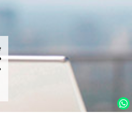
ب
هم
د