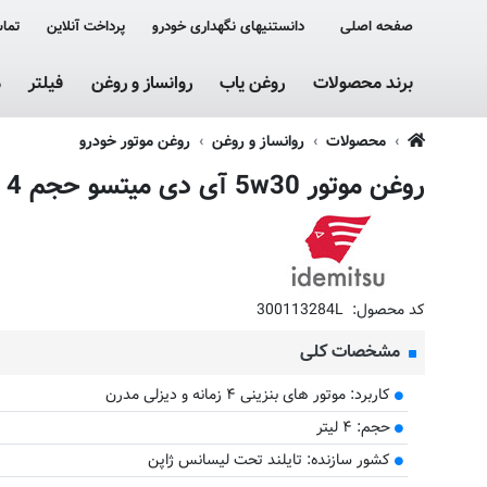
صفحه اصلی
دانستنیهای نگهداری خودرو
پرداخت آنلاین
تماس
برند محصولات
روغن یاب
روانساز و روغن
فیلتر
م
محصولات
روانساز و روغن
روغن موتور خودرو
روغن موتور 5w30 آی دی میتسو حجم 4 لیتر
کد محصول:
300113284L
مشخصات کلی
کاربرد: موتور های بنزینی ۴ زمانه و دیزلی مدرن
حجم: ۴ لیتر
کشور سازنده: تایلند تحت لیسانس ژاپن