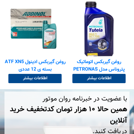
روغن گیربکس اتوماتیک
روغن گیربکس ادینول ATF XN5
پتروناس مدل PETRONAS
بسته ی 12 عددی
Tutela MULTI DCT700 حجم
اطلاعات بیشتر
اطلاعات بیشتر
1 لیتر
با عضویت در خبرنامه روان موتور
همین حالا ۱۰ هزار تومان کد‌تخفیف خرید
آنلاین
دریافت کنید.