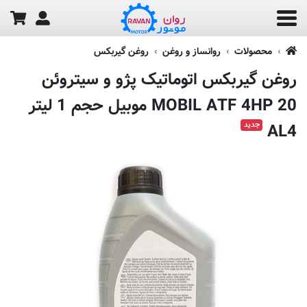
محصولات
روانساز و روغن
روغن گیربکس
روغن گیربکس اتوماتیک پژو و سیتروئن
MOBIL ATF 4HP 20 موبیل حجم 1 لیتر
جدید
AL4