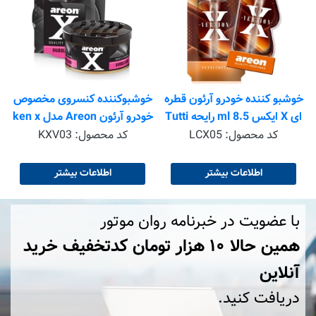
قیمت: ۵۴۵٬۰۰۰ تومان
اطلاعات بیشتر
خوشبوکننده کنسروی مخصوص
خودرو آرئون Areon مدل ken x
با رایحه Bubble gum
کد محصول:
KXV03
اطلاعات بیشتر
با عضویت در خبرنامه روان موتور
همین حالا ۱۰ هزار تومان کد‌تخفیف خرید
آنلاین
دریافت کنید.