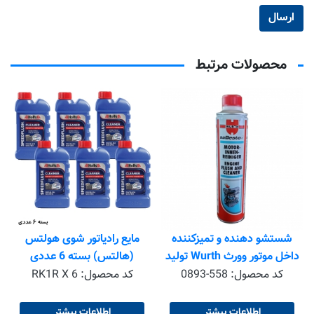
محصولات مرتبط
شستشو دهنده و تمیزکننده
مایع رادیاتور شوی هولتس
داخل موتور وورث Wurth تولید
(هالتس) بسته 6 عددی
2015
کد محصول:
0893-558
کد محصول:
RK1R X 6
اطلاعات بیشتر
اطلاعات بیشتر