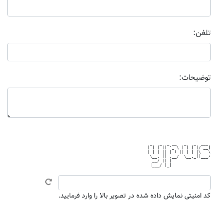
تلفن:
توضیحات:
 _   _  _ __   _   _  ___ 

| | | || '_ \ | | | |/ __|

| |_| || |_) || |_| |\__ \

 \__, || .__/  \__,_||___/

  __/ || |                

کد امنیتی نمایش داده شده در تصویر بالا را وارد فرمایید.