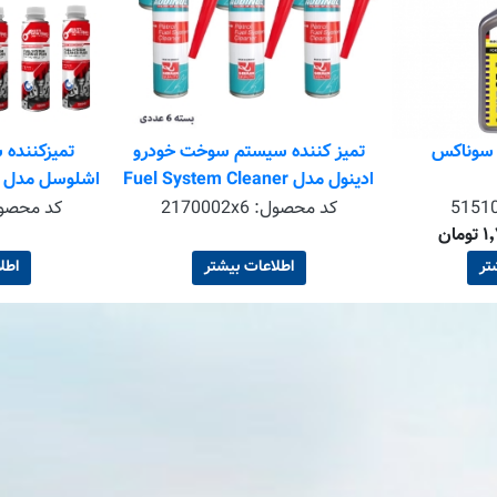
ی سوناکس
تمیز کننده سیستم سوخت خودرو
تمیزکننده
ادینول مدل Fuel System Cleaner
بسته 6 عددی
5151
کد محصول:
2170002x6
کد محصو
میلی لیتر بست
تر
اطلاعات بیشتر
اطل