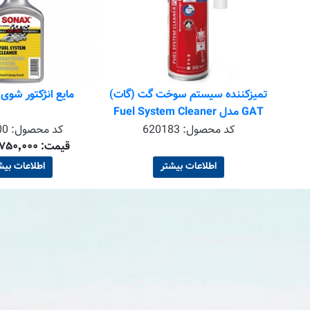
اکسیژن
تمیزکننده سیستم سوخت گت (گات)
مایع انژکتور شو
ل Cat Clean
GAT مدل Fuel System Cleaner
plus حجم 300 میلی لیتر
6
کد محصول:
620183
کد محصول:
00
قیمت: ۱٬۷۵۰٬۰۰۰ تومان
اطلاعات بیشتر
اطلاعات بیش