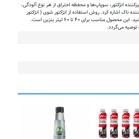
نده انژکتور، سوپاپ‌ها و محفظه احتراق از هر نوع آلودگی،
ناک اشاره کرد. روش استفاده از انژکتور شوی ( انژکتور
شور ) مکسی فلاش به این صورت است که محتوای قوطی ۲۵۰ میلی‌لیتری را قبل از سوختگیری به باک اتومبیل بیفزایید و سوخت‌گیری کنید. این محصول مناسب برای ۴۰ تا ۶۰ لیتر بنزین است.
مای