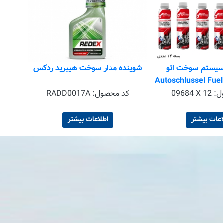
 سیستم سوخت اتو
شوینده مدار سوخت هیبرید ردکس
اشلوسل مدل Autoschlussel Fuel
System Cleaner plus حجم 300
ل:
09684 X 12
کد محصول:
RADD0017A
ه 12 عددی
اعات بیشتر
اطلاعات بیشتر