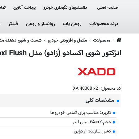
صفحه اصلی
دانستنیهای نگهداری خودرو
پرداخت آنلاین
تماس
برند محصولات
روغن یاب
روانساز و روغن
فیلتر
م
محصولات
مکمل و افزودنی خودرو
شست و شوی دهنده مدار
انژکتور شوی اکسادو (زادو) مدل Maxi Flush حجم 250 میلی لیتر بسته دو عددی
کد محصول:
XA 40308 x2
مشخصات کلی
کاربرد: مناسب برای تمامی خودروها
حجم:۲۵۰x۲ میلی لیتر
کشور سازنده: اوکراین