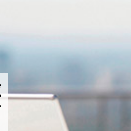
ب
هم
د