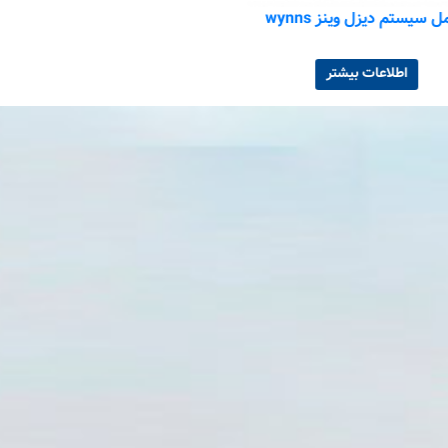
زل وینز wynns
مکمل سوخت سرب ردکس
اعات بیشتر
اطلاعات بیشتر