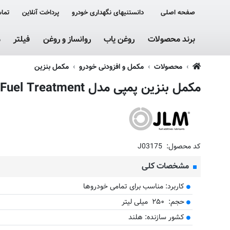
صفحه اصلی
دانستنیهای نگهداری خودرو
پرداخت آنلاین
تماس
برند محصولات
روغن یاب
روانساز و روغن
فیلتر
م
محصولات
مکمل و افزودنی خودرو
مکمل بنزین
مکمل بنزین پمپی مدل JLM E10 Fuel Treatment حجم 250 میلی لیتر
کد محصول:
J03175
مشخصات کلی
کاربرد: مناسب برای تمامی خودروها
حجم: ۲۵۰ میلی لیتر
کشور سازنده: هلند