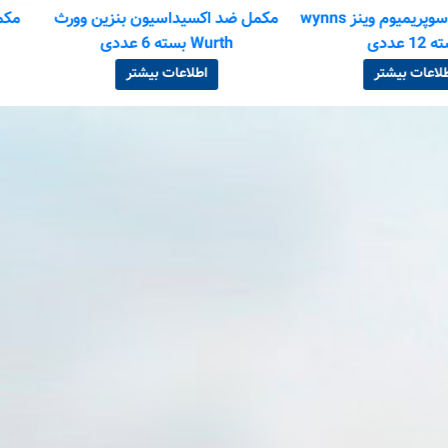
مکمل بنزین سوپریمیوم وینز wynns
مکمل ضد اکسیداسیون بنزین وورث
مکمل سیستم دی
Wurth بسته 6 عددی
تر
اطلاعات بیشتر
اطل