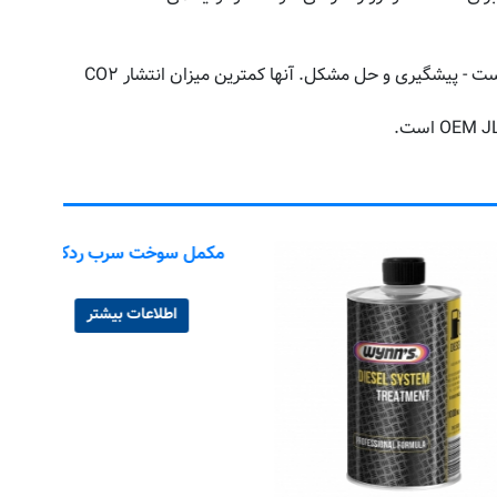
تیم JLM محصولاتی را تولید می کند که موتورهای احتراق داخلی را در اوج نگه می دارد. افزودنی های سوخت آنها دارای ظرفیت دوگانه است - پیشگیری و حل مشکل. آنها کمترین میزان انتشار CO۲
شویند