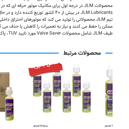
محصولات JLM در درجه اول برای مکانیک موتور حرفه ای که در یک محیط مبتنی بر تشخیص فزاینده کار می کند توسعه یافته است.
JLM Lubricants در بیش از ۴۰ کشور توزیع کننده دارد و در حال افزایش است.
ممکن را حفظ می کنند و نیاز به تعمیرات را کاهش یا حذف می ک
طیف JLM شامل محصولات Valve Saver مورد تایید TUV، پاک کننده های DPF با سریم و پلاتین و روغن موتور استاندارد OEM JLM Advance است.
محصولات مرتبط
تماس بگیرید
تم