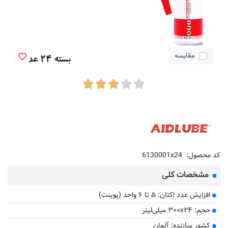
مقایسه
کد محصول:
6130001x24
مشخصات کلی
افزایش عدد اکتان: ۵ تا ۶ واحد (پوینت)
حجم: ۳۰۰x۲۴ میلی‌لیتر
کشور سازنده: آلمان