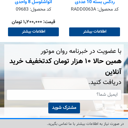
ردکس بسته 10 عددی
اتواشلوسل 8 واحدی
Autoschlussel Octane
کد محصول:
RADD0063A
کد محصول:
09683
Bosster Max
قیمت: ۱٬۲۰۰٬۰۰۰ تومان
اطلاعات بیشتر
اطلاعات بیشتر
با عضویت در خبرنامه روان موتور
همین حالا ۱۰ هزار تومان کد‌تخفیف خرید
آنلاین
دریافت کنید.
مشترک شوید
در صورت نیاز به اطلاعات بیشتر با ما تماس بگیرید.