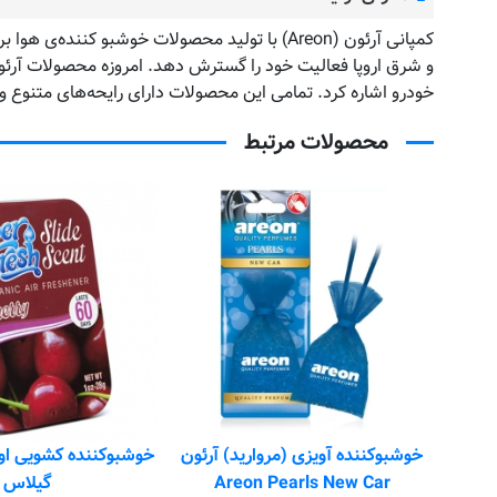
خودرو اشاره کرد. تمامی این محصولات دارای رایحه‌های متنوع و 
محصولات مرتبط
صوص
خوشبوکننده آویزی (مروارید) آرئون
خوشبوکننده کشویی اور
خودرو آرئون Areon مدل ken x با
Areon Pearls New Car
گیلاس