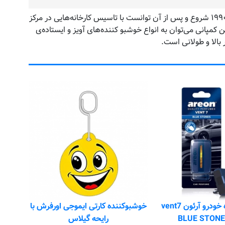
کمپانی آرئون (Areon) با تولید محصولات خوشبو کننده‌‌ی هوا برای خودروها کار خود را آغاز کرد. این شرکت فعالیت اصلی خود را از سال ۱۹۹۰ شروع و پس از آن توانست با تاسیس کارخانه‌هایی در مرکز
 می‌شود. از جمله محصولات تولیدی این کمپانی می‌توان به انواع خوشبو کننده‌های آویز و ایستاده‌ی
 بالا و طولانی است.
خوشبو ک
کد 
خوشبو کننده خودرو آرئون vent7
خوشبوکننده کارتی ایموجی اورفرش با
رایحه گیلاس