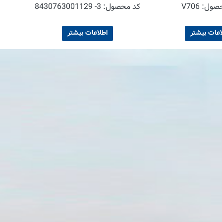
حصول:
V706
کد محصول:
8430763001129 -3
اعات بیشتر
اطلاعات بیشتر