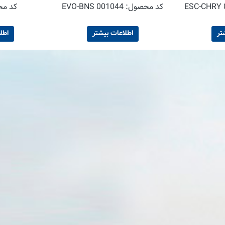
ESC-CHRY 
کد محصول:
EVO-BNS 001044
کد م
تر
اطلاعات بیشتر
اطل