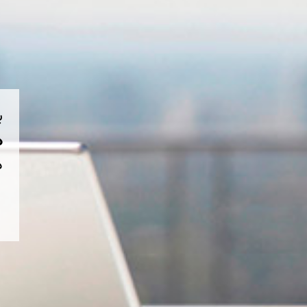
ب
هم
د