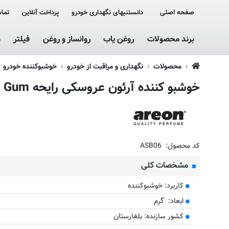
صفحه اصلی
دانستنیهای نگهداری خودرو
پرداخت آنلاین
تماس
برند محصولات
روغن یاب
روانساز و روغن
فیلتر
م
محصولات
نگهداری و مراقبت از خودرو
خوشبوکننده خودرو
خوشبو کننده آرئون عروسکی رایحه Bubble Gum
کد محصول:
ASB06
مشخصات کلی
کاربرد: خوشبوکننده
ابعاد: گرم
کشور سازنده: بلغارستان