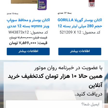
اکتان بوستر گوریلا GORILLA
اکتان بوستر و محافظ سوپاپ
حجم 280 میلی لیتر بسته 12
وینز wynns بسته 12 عددی
عددی
کد محصول:
521209 X 12
کد محصول:
W43873x12
قیمت قبلی ۷٬۸۰۰٬۰۰۰ تومان
قیمت: ۷٬۵۶۶٬۰۰۰ تومان
اطلاعات بیشتر
اطلاعات بیشتر
با عضویت در خبرنامه روان موتور
همین حالا ۱۰ هزار تومان کد‌تخفیف خرید
آنلاین
دریافت کنید.