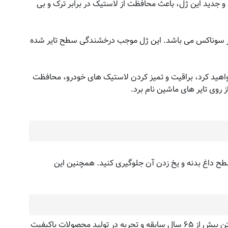
 و جدید این ژل، باعث محافظت از لاستیک در برابر ترک و بی
عتبر سوناکس می باشد. این ژل موجب درخشندگی سطح تایر شده
خواهید کرد، براقیت و تمیز کردن لاستیک های خودرو، محافظت
 روی تایر های ماشین نام برد.
ح داغ بدنه و یخ زدن آن جلوگیری کنید. همچنین این
وقتی صحبت از محصولات نگهداری اتومبیل با تکنولوژی روز می شود، سوناکس SONAX در رتبه اول قرار دارد. سوناکس SONAX با داشتن بیش از ۶۵ سال سابقه و تجربه در تولید محصولات باکیفیت