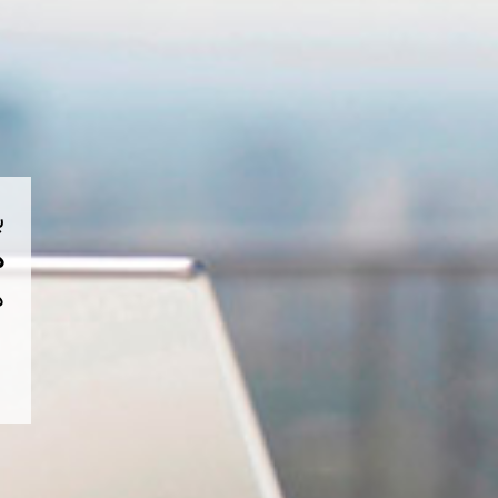
ب
هم
د