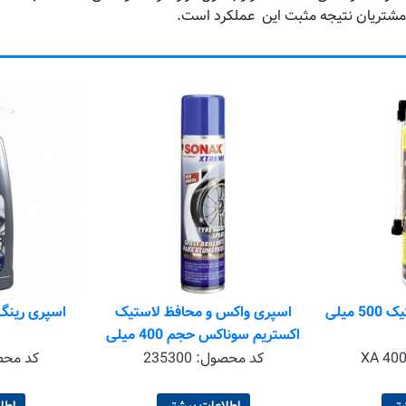
یت مشتریان نتیجه مثبت این عملکرد است.
فظ لاستیک
اسپری رینگ اکستریم سوناکس
برس رین
اکستریم سوناکس حجم 400 میلی
2353
کد محصول:
230200
کد مح