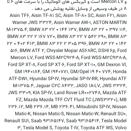
و Mercon LV است و گیربکس های اتوماتیک را با سرعت های ۶ تا
۸ در طیف وسیعی از وسایل نقلیه پوشش می دهد .
Aisin TF۶, Aisin TF-۸۱ SC, Aisin TF-۸۰ SC, Aisin F۲۱, Aisin
Warner JWS ۳۳۲۴, Aisin Warner AW-۱, ASTON MARTIN
M-۱۳۷۵.۴, BMW ۸۳ ۲۲ ۰ ۱۴۴ ۱۳۷, BMW ۸۳ ۲۲ ۰ ۳۹۷ ۱۱۴,
BMW ۸۳ ۲۲ ۲ ۱۶۷ ۷۲۰, BMW ۸۳ ۲۲ ۷ ۵۴۲ ۲۹۰, BMW ۸۳
۲۲ ۰ ۴۰۲ ۴۱۳, BMW ۸۳ ۲۲ ۲ ۳۰۵ ۳۹۶, BMW ۸۳ ۲۲ ۰ ۱۴۲
۵۱۶, BMW ATF ۲, Chrysler Mopar AS۶۸RC, DSHI ۶p, Ford
Mercon LV, Ford WSS-M۲C۹۲۴-A, Ford WSS-M۲C۹۳۸-A,
Ford SP XT-۸, Ford SP XT-۶, Ford SP XT-۱۰, GM Dexron VI,
GM ۱۹۴۰۱۸۴, GM ۱۹۴۰۷۷۱, GM/Opel ۱۹ ۴۰ ۷۷۴, Honda
ATF-DW۱, Hyundai SP-IV, Hyundai SP-IV-RR, Hyundai ATF
M-۱۳۷۵.۴, Jaguar C۲C ۸۴۳۲, JASO ۱A-LV, JWS ۳۳۲۴,
JWS ۳۳۰۹, KIA SP-IV, Land Rover LR۰۰۲۷۴۸, Mazda ATF
FZ, Mazda Mazda TFF CVT Fluid TC (JWS۳۳۲۰), MB
۲۳۶.۱۲, MB ۲۳۶.۱۴, MB ۲۳۶.۴۱, Mitsubishi SP-IV, Nissan
Matic-K, Nissan Matic-S, Nissan Matic-W, Renault SU۰,
Renault SU۱, Saab ۹۳۱۶۵۱۴۷, Saab ۹۳۱۶۵۴۱۴, Tesla Model
۳, Tesla Model S, Toyota T-IV, Toyota ATF WS, Volvo