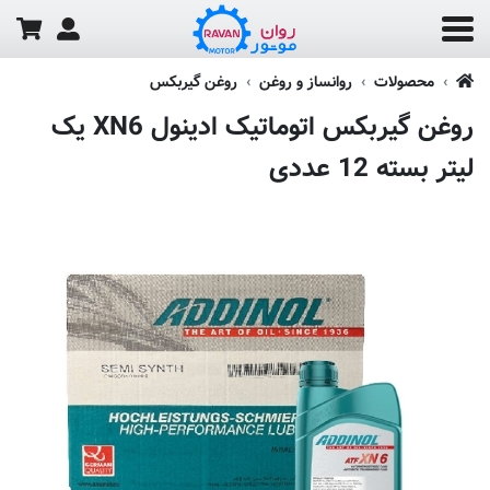
محصولات
روانساز و روغن
روغن گیربکس
روغن گیربکس اتوماتیک ادینول XN6 یک
لیتر بسته 12 عددی