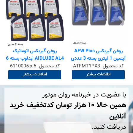
روغن گیربکس AFW Plus
روغن گیربکس اتوماتیک
آیسین 1 لیتری بسته 3 عددی
AIDLUBE AL4 ایدلوب بسته 6
عددی ارسال به شهرستان فقط
کد محصول:
ATFMT1PX3
کد محصول:
6110005 x 6
با هماهنگی قبلی )
اطلاعات بیشتر
اطلاعات بیشتر
با عضویت در خبرنامه روان موتور
همین حالا ۱۰ هزار تومان کد‌تخفیف خرید
آنلاین
دریافت کنید.