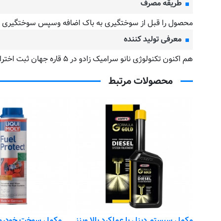
طریقه مصرف
محصول را قبل از سوختگیری به باک اضافه وسپس سوختگیری نمو
معرفی تولید کننده
هم اکنون تکنولوژی نانو سرامیک زادو در ۵ قاره جهان ثبت اختراع شده است و در بیش از ۹۰ کشور دنیا به فروش می رسد.
محصولات مرتبط
رید
ل بنزین سوپریمیوم وینز wynns
مکمل سیستم دیزل با عملکرد بالا وینز