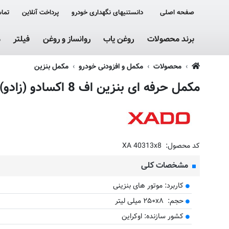
صفحه اصلی
دانستنیهای نگهداری خودرو
پرداخت آنلاین
تماس
برند محصولات
روغن یاب
روانساز و روغن
فیلتر
م
محصولات
مکمل و افزودنی خودرو
مکمل بنزین
مکمل حرفه ای بنزین اف 8 اکسادو (زادو) 250 سی سی بسته 8 عددی
کد محصول:
XA 40313x8
مشخصات کلی
کاربرد: موتور های بنزینی
حجم: ۲۵۰x۸ میلی لیتر
کشور سازنده: اوکراین