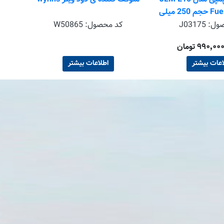
Fuel Treatment حجم 250 میلی
لیتر
صول:
J03175
کد محصول:
W50865
اعات بیشتر
اطلاعات بیشتر