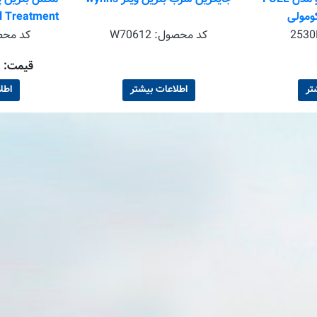
2530
کد محصول:
W70612
کد مح
قیمت: ۹۹۰٬۰۰۰ تومان
تر
اطلاعات بیشتر
اطل