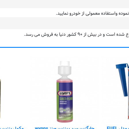
ده واستفاده معمولی از خودرو نمایید.
مکمل سوخت خودرو مدل FUEL
جایگزین سرب بنزین وینز wynns