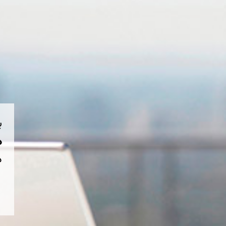
ب
هم
د