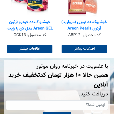
ک
خوشبوکننده آویزی (مروارید)
خوشبو کننده خودرو آرئون
آرئون Areon Pearls
Areon GEL مدل کن با رایحه
ANTI TOBACO
Apple&Cinnamon
کد محصول:
ABP12
کد محصول:
GCK13
اطلاعات بیشتر
اطلاعات بیشتر
با عضویت در خبرنامه روان موتور
همین حالا ۱۰ هزار تومان کد‌تخفیف خرید
آنلاین
دریافت کنید.