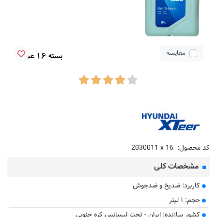
مقایسه
کد محصول:
2030011 x 16
مشخصات کلی
کاربرد: ضدیخ و ضدجوش
حجم: ۱ لیتر
کشور سازنده: ایران - تحت لیسانس کره جنوبی