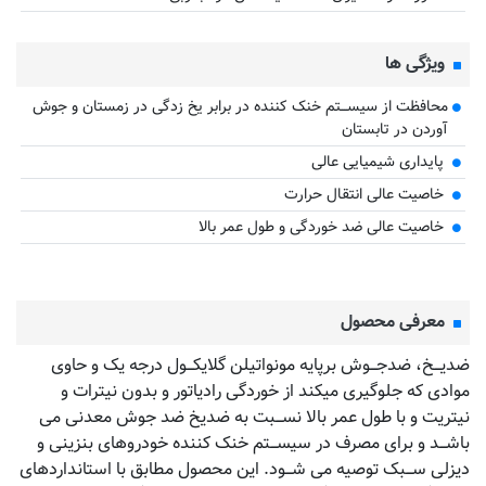
ویژگی ها
ﻣﺤﺎﻓﻈﺖ از ﺳﯿﺴـــﺘﻢ ﺧﻨﮏ ﮐﻨﻨﺪه در ﺑﺮاﺑﺮ ﯾﺦ زدﮔﯽ در زﻣﺴﺘﺎن و ﺟﻮش
آوردن در ﺗﺎﺑﺴﺘﺎن
ﭘﺎﯾﺪاری ﺷﯿﻤﯿﺎﯾﯽ ﻋﺎﻟﯽ
ﺧﺎﺻﯿﺖ ﻋﺎﻟﯽ اﻧﺘﻘﺎل ﺣﺮارت
ﺧﺎﺻﯿﺖ ﻋﺎﻟﯽ ﺿﺪ ﺧﻮردﮔﯽ و ﻃﻮل ﻋﻤﺮ ﺑﺎﻻ
معرفی محصول
ﺿﺪﯾـــﺦ، ﺿﺪﺟـــﻮش ﺑﺮﭘﺎﯾﻪ ﻣﻮﻧﻮاﺗﯿﻠﻦ ﮔﻼﯾﮑـــﻮل درجه یک و ﺣﺎوی
موادی که جلوگیری میکند از ﺧﻮردﮔﯽ رادیاتور و بدون ﻧﯿﺘﺮات و
ﻧﯿﺘﺮﯾﺖ و ﺑﺎ ﻃﻮل ﻋﻤﺮ ﺑﺎﻻ ﻧﺴـــﺒﺖ ﺑﻪ ﺿﺪﯾﺦ ﺿﺪ ﺟﻮش ﻣﻌﺪﻧﯽ ﻣﯽ
ﺑﺎﺷـــﺪ و ﺑﺮای ﻣﺼﺮف در ﺳﯿﺴـــﺘﻢ ﺧﻨﮏ ﮐﻨﻨﺪه ﺧﻮدروﻫﺎی ﺑﻨﺰﯾﻨﯽ و
دﯾﺰﻟﯽ ﺳـــﺒﮏ ﺗﻮﺻﯿﻪ ﻣﯽ ﺷـــﻮد. اﯾﻦ ﻣﺤﺼﻮل ﻣﻄﺎﺑﻖ ﺑﺎ اﺳﺘﺎﻧﺪاردﻫﺎی