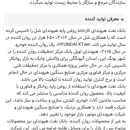
ﺳﺎزﻧﺪﮔﺎن ﻣﺮﺟﻊ و ﺳﺎزﮔﺎر ﺑﺎ ﻣﺤﯿﻂ زﯾﺴﺖ ﺗﻮﻟﯿﺪ ﻣﯿﮕﺮدد.
معرفی تولید کننده
بانک نفت هیوندای کارخانه روغن پایه هیوندای شل را تاسیس کرده
است که با همکاری شل در سال ۲۰۱۲، ۶۵۰ هزار تن روان کننده در
سال تولید می کند. HYUNDAI XTeer، یک روان کننده خودرو.
در سال ۲۰۱۵، هیوندای اویل بانک مرکز تحقیقات روان کننده را در
شهر یونگ این، استان گیونگگی برای واکنش چابک به بازار روانکار
تاسیس کرد. در حال حاضر پروژه همکاری با مرکز تحقیقات فنی
مرکزی و مرکز فناوری مرکزی صنایع سنگین هیوندای در حال انجام
است و برج کنترل تولید روان کننده با کیفیت بالا می باشد.
بانک نفت هیوندای با استفاده از روغن پایه روانکار و فناوری با
کیفیت بالا، محصول روان کننده مناسبی را منتشر می کند که
مناسب ماشین آلات خودرو، کشتی سازی و ساخت و ساز باشد. این
شرکت قصد دارد با همکاری نزدیک با صنایع سنگین هیوندای و
شرکت هیوندای موتور، بازار موجود را تغییر دهد.
به غیر از محصولات روان کننده، بانک نفت هیوندای نیز محصولات
متنوع پس از بازار را برای وسایل نقلیه عرضه می کند. این شرکت