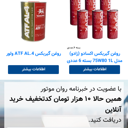
روغن گیربکس اکسادو (زادو)
روغن گیربکس ATF AL.4 ولور
مدل 75W80 1L بسته 6 عددی
اطلاعات بیشتر
اطلاعات بیشتر
با عضویت در خبرنامه روان موتور
همین حالا ۱۰ هزار تومان کد‌تخفیف خرید
آنلاین
دریافت کنید.