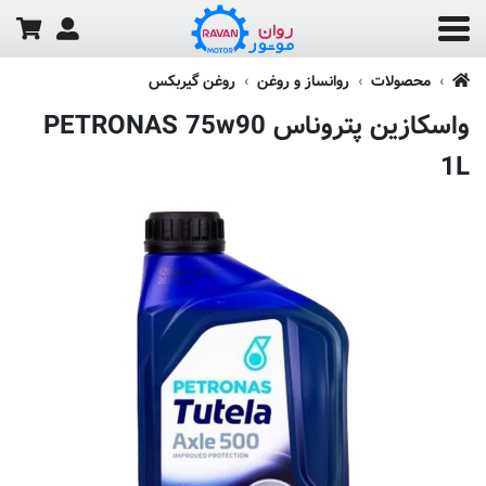
محصولات
روانساز و روغن
روغن گیربکس
واسکازین پتروناس PETRONAS 75w90
1L