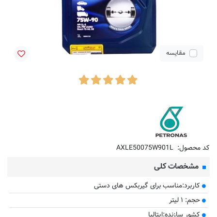
مقایسه
کد محصول:
AXLE50075W901L
مشخصات کلی
کاربرد:مناسب برای گیربکس های دستی
حجم: ۱ لیتر
کشور سازنده:ایتالیا