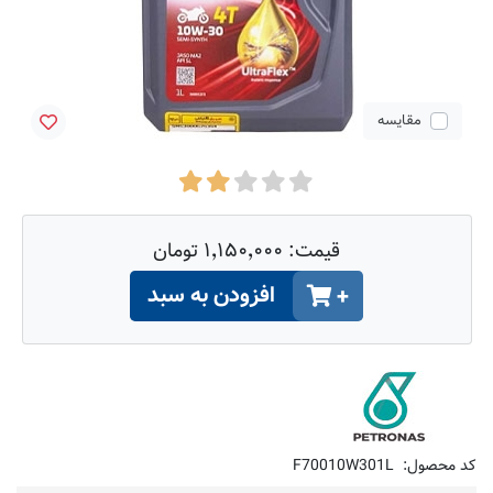
مقایسه
قیمت:
۱٬۱۵۰٬۰۰۰ تومان
افزودن به سبد
+
کد محصول:
F70010W301L